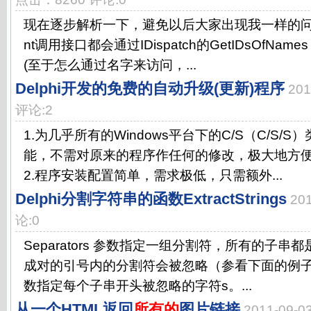
现在逐步解析一下，避免以后大家出现我一样的问题
nt调用接口都会通过IDispatch的GetIDsOfNa
(至于怎么通过名字来访问，...
Delphi开发的免费的自动升级(更新)程序
20
评论:2
1.为几乎所有的Windows平台下的C/S（C/S/
能，不需对原来的程序作任何的修改，极大地方
2.程序安装配置简单，需求极低，只需额外...
Delphi分割字符串的函数ExtractStrings
20
论:0
Separators 参数指定一组分割符，所有的子
成对的引号内的分割符会被忽略（参看下面的例子）。W
数指定每个子串开头被忽略的字符s。...
从一个HTML返回
所有的
图片链接
2011-09-