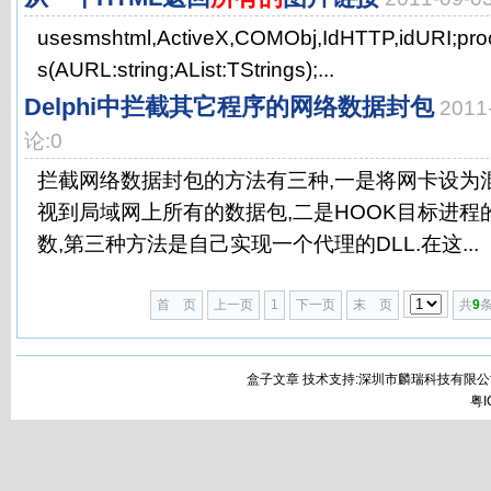
usesmshtml,ActiveX,COMObj,IdHTTP,idURI;pr
s(AURL:string;AList:TStrings);...
Delphi中拦截其它程序的网络数据封包
2011
论:0
拦截网络数据封包的方法有三种,一是将网卡设为
视到局域网上所有的数据包,二是HOOK目标进程
数,第三种方法是自己实现一个代理的DLL.在这...
首 页
上一页
1
下一页
末 页
共
9
条
盒子文章 技术支持:深圳市麟瑞科技有限公
粤I