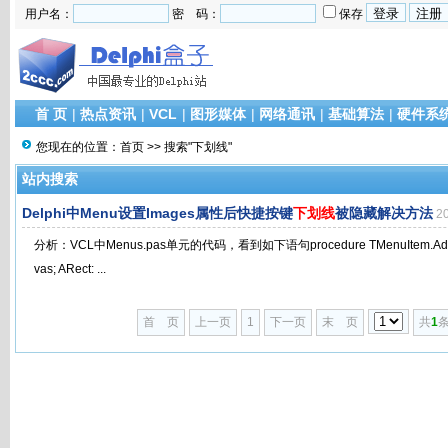
用户名：
密 码：
保存
首 页
|
热点资讯
|
VCL
|
图形媒体
|
网络通讯
|
基础算法
|
硬件系
您现在的位置：
首页
>> 搜索"下划线"
站内搜索
Delphi中Menu设置Images属性后快捷按键
下划线
被隐藏解决方法
2
分析：VCL中Menus.pas单元的代码，看到如下语句procedure TMenuItem.Advanc
vas; ARect: ...
首 页
上一页
1
下一页
末 页
共
1
条