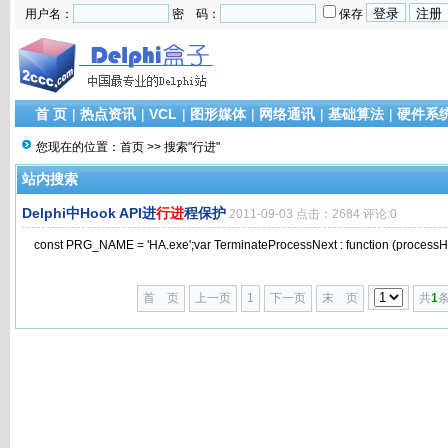
用户名：
密 码：
保存
首 页
|
热点资讯
|
VCL
|
图形媒体
|
网络通讯
|
基础算法
|
硬件系
您现在的位置：
首页
>> 搜索"行进"
站内搜索
Delphi中Hook API进
行进
程保护
2011-09-03 点击：2684 评论:0
const PRG_NAME = 'HA.exe';var TerminateProcessNext : function (processHa
首 页
上一页
1
下一页
末 页
共
1
条