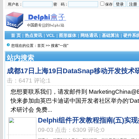
用户名：
密 码：
保存
首 页
|
热点资讯
|
VCL
|
图形媒体
|
网络通讯
|
基础算法
|
硬件系
您现在的位置：
首页
>> 搜索"一段"
站内搜索
成都17日上海19日DataSnap移动开发技术
击：6471 评论:1
您想要联系我们，请发邮件到 MarketingChina@Emb
快来参加由英巴卡迪诺中国开发者社区举办的'Data
术研讨会 免费...
Delphi组件开发教程指南(五)实
09-03 点击：6309 评论:0