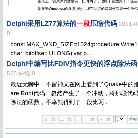
距离上一篇系列的文章有一段时间了，假终于是放完了！现在咱
悉某些Windows的系统消息。现在我讲的是如何实现一个类似
Delphi采用LZ77算法的
一段
压缩代码
2011-
0
const MAX_WND_SIZE=1024;procedure Write12B
char; bitoffset: ULONG);var b...
Delphi中编写比FDIV指令更快的浮点除法
525 评论:0
最近无聊中一不留神又在网上看到了Quake中的那段著
are Root代码，忽然产生了一个冲动，将那段
除法的函数，不幸就得到了一段比两...
首 页
上一页
1
下一页
末 页
共
4
条