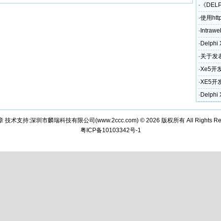
·
《DEL
·
使用htt
·
Intraw
·
Delph
·
关于发表
奖励政
·
Xe5开
·
XE5开
和电话)
·
Delph
章 技术支持:深圳市麟瑞科技有限公司(
www.2ccc.com
) © 2026 版权所有 All Rights Re
粤ICP备10103342号-1