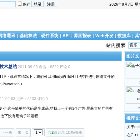
保存
2026年8月7日
星
网络通讯
|
基础算法
|
硬件系统
|
API
|
界面报表
|
Web开发
|
数据库
|
其
图片文
技术总结
2011-09-03 点击：8322 评论:0
进行HTTP下载通常情况下，我们可以用Indy的TIdHTTP控件进行网络文件的
//www.sohu....
11-09-03 点击：5133 评论:0
加壳下更小,这份简单的代码是半成品,酷我上一个有3个广告,屏蔽大的广告有
改下没有用钩子和进程...
推荐文
·
关于del
下一页
末 页
共
2
条记录 10条/每页
·
在C ++ 