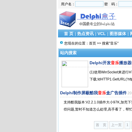
用户名：
密 码：
首 页
|
热点资讯
|
VCL
|
图形媒体
|
您现在的位置：
首页
>> 搜索"音乐"
站内搜索
Delphi开发
音乐
播放器
(1)使用WinSocket来
下载:IdHTTP1.GetURL(‘http:
Delphi制作屏蔽酷我
音乐
盒广告插件
20
支持酷我版本:V2.2.1.0插件大小97K,
些问题,暂时不知道怎么处理,高手看了，帮忙
首 页
上一页
1