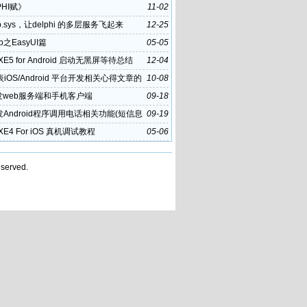
PHI赋》
11-02
p.sys，让delphi 的多层服务飞起来
12-25
eb之EasyUI篇
05-05
i XE5 for Android 启动无黑屏等待总结
12-04
iOS/Android 平台开发相关心得文章的
10-08
策
发web服务端和手机客户端
09-18
发Android程序调用电话相关功能(短信息
09-19
i XE4 For iOS 真机调试教程
05-06
served.