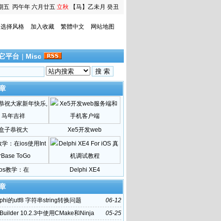
期五
丙午年 六月廿五
立秋
【马】乙未月 癸丑
日
选择风格
加入收藏
繁體中文
网站地图
它平台
|
Misc
章
盒子恭祝大
Xe5开发web
ios教学：在
Delphi XE4
章
phi的utf8 字符串string转换问题
06-12
Builder 10.2.3中使用CMake和Ninja
05-25