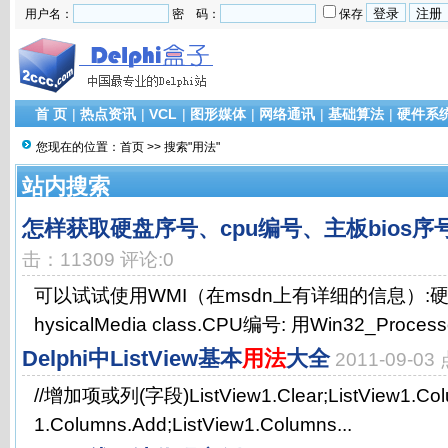
用户名：
密 码：
保存
首 页
|
热点资讯
|
VCL
|
图形媒体
|
网络通讯
|
基础算法
|
硬件系
您现在的位置：
首页
>> 搜索"用法"
站内搜索
怎样获取硬盘序号、cpu编号、主板bios序
击：11309 评论:0
可以试试使用WMI（在msdn上有详细的信息）:硬盘
hysicalMedia class.CPU编号: 用Win32_Processor 
Delphi中ListView基本
用法
大全
2011-09-0
//增加项或列(字段)ListView1.Clear;ListView1.Colu
1.Columns.Add;ListView1.Columns...