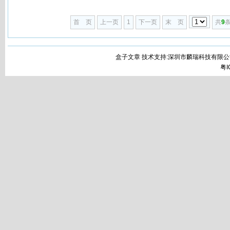
首 页
上一页
1
下一页
末 页
共
9
条
盒子文章 技术支持:深圳市麟瑞科技有限公
粤I