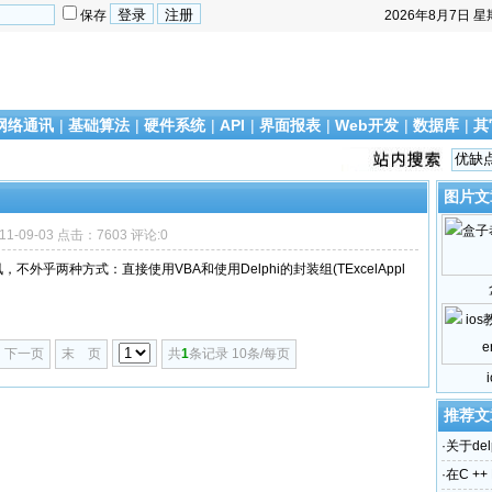
保存
2026年8月7日
星
网络通讯
|
基础算法
|
硬件系统
|
API
|
界面报表
|
Web开发
|
数据库
|
其
图片文
11-09-03 点击：7603 评论:0
通讯，不外乎两种方式：直接使用VBA和使用Delphi的封装组(TExcelAppl
下一页
末 页
共
1
条记录 10条/每页
推荐文
·
关于del
·
在C ++ 