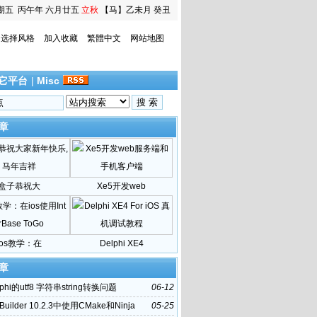
期五
丙午年 六月廿五
立秋
【马】乙未月 癸丑
日
选择风格
加入收藏
繁體中文
网站地图
它平台
|
Misc
章
盒子恭祝大
Xe5开发web
ios教学：在
Delphi XE4
章
phi的utf8 字符串string转换问题
06-12
Builder 10.2.3中使用CMake和Ninja
05-25