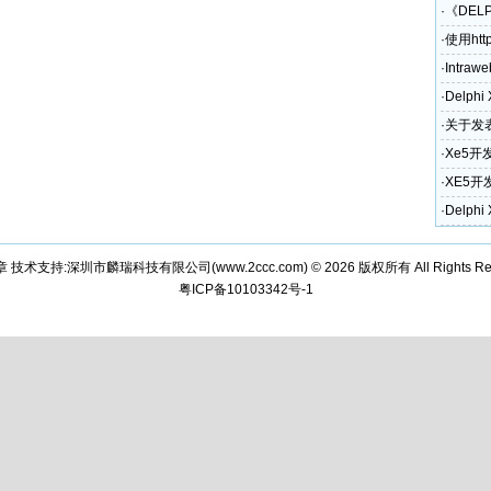
·
《DEL
·
使用htt
·
Intraw
·
Delph
·
关于发表
奖励政
·
Xe5开
·
XE5开
和电话)
·
Delph
章 技术支持:深圳市麟瑞科技有限公司(
www.2ccc.com
) © 2026 版权所有 All Rights Re
粤ICP备10103342号-1