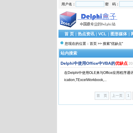
用户名：
密 码：
首 页
|
热点资讯
|
VCL
|
图形媒体
|
您现在的位置：
首页
>> 搜索"优缺点"
站内搜索
Delphi中使用Office中VBA的
优缺点
20
在Delphi中使用OLE来与Office应用程序
ication,TExcelWorkbook,...
首 页
上一页
1