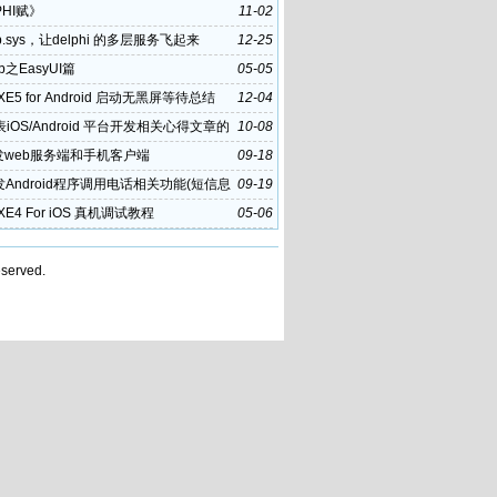
PHI赋》
11-02
p.sys，让delphi 的多层服务飞起来
12-25
eb之EasyUI篇
05-05
i XE5 for Android 启动无黑屏等待总结
12-04
iOS/Android 平台开发相关心得文章的
10-08
策
发web服务端和手机客户端
09-18
发Android程序调用电话相关功能(短信息
09-19
i XE4 For iOS 真机调试教程
05-06
served.