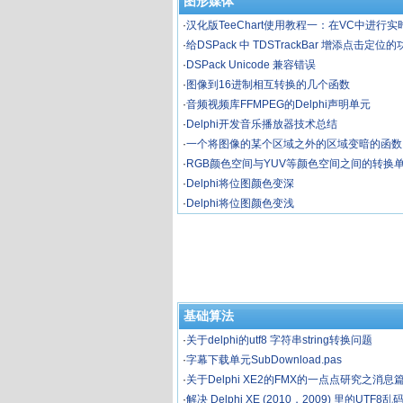
图形媒体
·
汉化版TeeChart使用教程一：在VC中进行
·
给DSPack 中 TDSTrackBar 增添点击定位
·
DSPack Unicode 兼容错误
·
图像到16进制相互转换的几个函数
·
音频视频库FFMPEG的Delphi声明单元
·
Delphi开发音乐播放器技术总结
·
一个将图像的某个区域之外的区域变暗的函数
·
RGB颜色空间与YUV等颜色空间之间的转换
·
Delphi将位图颜色变深
·
Delphi将位图颜色变浅
基础算法
·
关于delphi的utf8 字符串string转换问题
·
字幕下载单元SubDownload.pas
·
关于Delphi XE2的FMX的一点点研究之消息
·
解决 Delphi XE (2010，2009) 里的UTF8