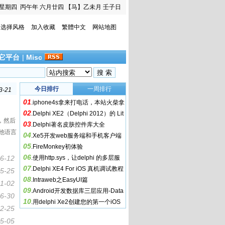
星期四
丙午年 六月廿四
【马】乙未月 壬子日
选择风格
加入收藏
繁體中文
网站地图
它平台
|
Misc
2-31
今日排行
一周排行
3-21
2-16
01
.
iphone4s拿来打电话，本站火柴拿
0-08
02
来干嘛用？
.
Delphi XE2（Delphi 2012）的 Lit
2-12
的，然后
03
e 系列
.
Delphi著名皮肤控件库大全
2-31
其他语言
04
.
Xe5开发web服务端和手机客户端
3-21
05
.
FireMonkey初体验
2-16
06
6-12
.
使用http.sys，让delphi 的多层服
0-08
07
务飞起来
.
Delphi XE4 For iOS 真机调试教程
2-12
5-25
08
.
Intraweb之EasyUI篇
11-02
09
.
Android开发数据库三层应用-Data
6-30
10
Snap
.
用delphi Xe2创建您的第一个iOS
2-25
程式
5-05