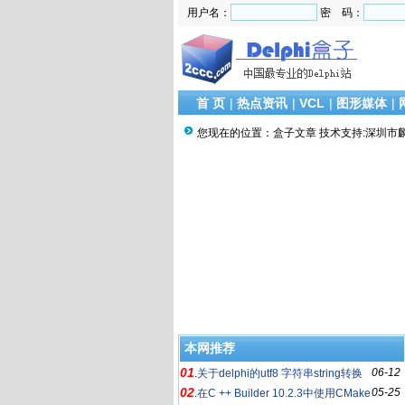
用户名：
密 码：
首 页
|
热点资讯
|
VCL
|
图形媒体
|
您现在的位置：
盒子文章 技术支持:深圳市
本网推荐
01
06-12
.
关于delphi的utf8 字符串string转换
02
05-25
问题
.
在C ++ Builder 10.2.3中使用CMake