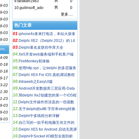
男
9.
tarakan1983
0
9-03
男
10.
guilinsoft_ado
0
9-03
更多.....
9-03
热门文章
9-03
9-03
01
.
iphone4s拿来打电话，本站火柴拿
9-03
02
来干嘛用？
.
Delphi XE2（Delphi 2012）的 Lit
03
e 系列
.
Delphi著名皮肤控件库大全
re...
04
.
Xe5开发web服务端和手机客户端
4-09
05
.
FireMonkey初体验
0-18
06
.
使用http.sys，让delphi 的多层服务
0-18
07
飞起来
.
Delphi XE4 For iOS 真机调试教程
9-17
08
.
Intraweb之EasyUI篇
3-22
09
.
Android开发数据库三层应用-Data
1-30
10
Snap
.
用delphi Xe2创建您的第一个iOS程
11-23
11
式
.
Delphi文件操作所涉及的一些函数
9-03
12
.
关于delphi的utf8 字符串string转换
9-03
13
问题
.
Delphi中多线程分析详解
9-03
14
.
自己写的一款手机电脑互传文件的
15
小工具（文件传手），希望得到大家认
.
Delphi XE5 for Android 启动无黑屏
16
可和指点
等待总结
.
Delphi中Socket I/O模型全面剖析