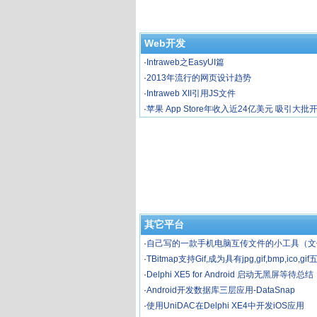
Web开发
·
Intraweb之EasyUI篇
·
2013年流行的网页设计趋势
·
Intraweb XII引用JS文件
·
苹果 App Store年收入近24亿美元 吸引大批
其它平台
·
自己写的一款手机电脑互传文件的小工具（文
望得到大家认可和指点
·
TBitmap支持Gif,成为具有jpg,gif,bmp,ico,
图片控件
·
Delphi XE5 for Android 启动无黑屏等待总结
·
Android开发数据库三层应用-DataSnap
·
使用UniDAC在Delphi XE4中开发iOS应用