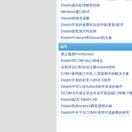
·
Delphi递归处理树型结构
·
Windows窗口样式
·
Variant的相关函数
·
Delphi开发的免费的自动升级(更新)程序
·
Delphi线程池代码实例
·
Delphi中Variant和Stream的互换
API
·
禁止截屏PrintScreen
·
Delphi写COM+的心得体会
·
在程序运行时自动注册ActiveX控件
·
COM+通用接口中转-三层架构中转解决方案
·
Delphi开发的非常小的OCX组件
·
Delphi中VCL转ActiveX组件具体的条件
·
DCOM当中保证异步作业不因远端COM客户
解决方案(Delphi)
·
Delphi版OCX制作CAB
·
Delphi简单ActiveX网页调用示例
·
Delphi中关于在COM中使用可选参数的研究