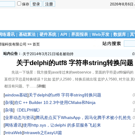
保存
2026年8月6日
网络通讯
|
基础算法
|
硬件系统
|
API
|
界面报表
|
Web开发
|
数据库
|
其
麟瑞科技有限公司
>> 首页
·
祝大家新年快乐
1
站内公告：
·
关于2014年3月21日域名被劫持
0
·
关于12月16日网站发生故障的说明
1
关于delphi的utf8 字符串string转换问题
·
关于发表iOS/Android 平台开发相关心得文章的奖励政策
1
·
网站和ftp服务器更换
1
先说一下场景：我方接受java传过来的webservice，里面的字符是utf8编码
·
祝大家新年快乐
1
某些汉字总是转换错误？比如 监护人2580，转换后就出现 监护人?580, 对方说 
·
关于2014年3月21日域名被劫持
0
都没有问题。于……[
详细
]
·
关于12月16日网站发生故障的说明
1
[
window基础
]
关于delphi的utf8 字符串string转换问题
0
·
关于发表iOS/Android 平台开发相关心得文章的奖励政策
1
[
杂项
]
在C ++ Builder 10.2.3中使用CMake和Ninja
·
网站和ftp服务器更换
1
0
[
杂项
]
《DELPHI赋》
[
业界动态与资讯
]
腾讯差点买下WhatsApp，因马化腾手术被小扎抢先
0
[
网络通讯
]
使用http.sys，让delphi 的多层服务飞起来
1
[
IntraWeb
]
Intraweb之EasyUI篇
0