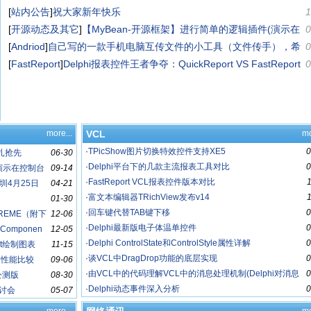
[
站内公告
]
祝大家新年快乐
1
[
开源动态及其它
]
【MyBean-开源框架】进行简单的逻辑插件(演示在
0
控制台中应用)
[
Andriod
]
自己写的一款手机电脑互传文件的小工具（文件传手），希
0
望得到大家认可和指点
[
FastReport
]
Delphi报表控件王者争夺：QuickReport VS FastReport
0
more...
VCL
mo
·
TPicShow图片切换特效控件支持XE5
0
扎抢先
06-30
·
Delphi平台下的几款主流报表工具对比
0
(演示在控制台
09-14
·
FastReport VCL报表控件版本对比
会深圳4月25日
04-21
·
富文本编辑器TRichView发布v14
01-30
·
回车键代替TAB键下移
0
XTREME（附下
12-06
·
Delphi最新版电子体温单控件
0
Componen
12-05
·
Delphi ControlState和ControlStyle属性详解
0
rt绘制图表
11-15
·
谈VCL中DragDrop功能的底层实现
0
al的性能比较
09-06
·
由VCL中的代码理解VCL中的消息处理机制(Delphi对消息
0
公测版
08-30
机的封装)
·
Delphi动态事件深入分析
0
研讨会
05-07