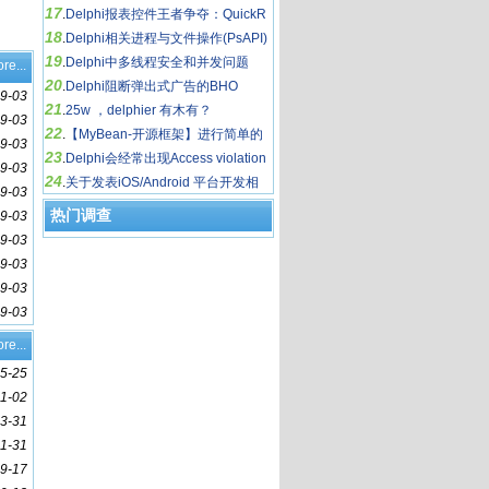
17
.
Delphi报表控件王者争夺：QuickR
18
eport VS FastReport
.
Delphi相关进程与文件操作(PsAPI)
19
.
Delphi中多线程安全和并发问题
re...
20
.
Delphi阻断弹出式广告的BHO
9-03
21
.
25w ，delphier 有木有？
9-03
22
.
【MyBean-开源框架】进行简单的
9-03
23
逻辑插件(演示在控制台中应用)
.
Delphi会经常出现Access violation
9-03
24
s这样的内存访问错误
.
关于发表iOS/Android 平台开发相
9-03
关心得文章的奖励政策
热门调查
9-03
9-03
9-03
9-03
9-03
re...
5-25
11-02
3-31
1-31
9-17