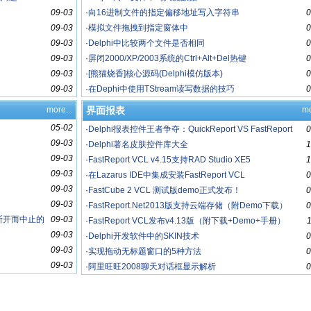
09-03
·
向16进制文件的指定偏移地址写入字符串
0
09-03
·
模拟文件拖拽到指定窗体中
0
09-03
·
Delphi中比较两个文件是否相同
0
09-03
·
屏闭2000/XP/2003系统的Ctrl+Alt+Del热键
0
09-03
·
[熊猫烧香]核心源码(Delphi模仿版本)
0
09-03
·
在Dephi中使用TStream读写数据的技巧
0
more...
界面报表
mo
05-02
·
Delphi报表控件王者争夺：QuickReport VS FastReport
0
09-03
·
Delphi著名皮肤控件库大全
1
09-03
·
FastReport VCL v4.15支持RAD Studio XE5
1
09-03
·
在Lazarus IDE中集成安装FastReport VCL
0
09-03
·
FastCube 2 VCL 测试版demo正式发布！
0
09-03
·
FastReport.Net2013版支持云端存储（附Demo下载）
0
断开而中止的
09-03
·
FastReport VCL发布v4.13版（附下载+Demo+手册）
09-03
·
Delphi开发软件中的SKIN技术
0
09-03
·
实现拖动无标题窗口的5种方法
0
09-03
·
阿里旺旺2008聊天对话框显示解析
0