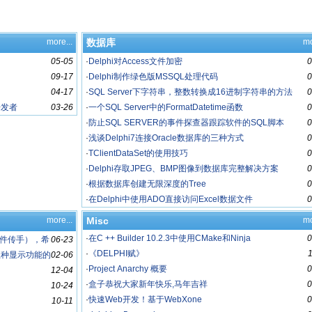
more...
数据库
mo
05-05
·
Delphi对Access文件加密
0
09-17
·
Delphi制作绿色版MSSQL处理代码
0
04-17
·
SQL Server下字符串，整数转换成16进制字符串的方法
0
开发者
03-26
·
一个SQL Server中的FormatDatetime函数
0
·
防止SQL SERVER的事件探查器跟踪软件的SQL脚本
0
·
浅谈Delphi7连接Oracle数据库的三种方式
0
·
TClientDataSet的使用技巧
0
·
Delphi存取JPEG、BMP图像到数据库完整解决方案
0
·
根据数据库创建无限深度的Tree
0
·
在Delphi中使用ADO直接访问Excel数据文件
0
more...
Misc
mo
·
在C ++ Builder 10.2.3中使用CMake和Ninja
0
件传手），希
06-23
·
《DELPHI赋》
gif五种显示功能的
02-06
·
Project Anarchy 概要
0
12-04
·
盒子恭祝大家新年快乐,马年吉祥
0
10-24
·
快速Web开发！基于WebXone
0
10-11