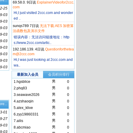
re...
69.58.0. 9日说
ExplainerVideofor2ccc.
com
2-25
Hi,I just visited 2ccc.com and wonder
9-03
ed ..
9-03
sunqs789 7日说
无法下载:AES 加密算
9-03
法函数包及演示文件
9-03
错误内容：无法访问链接地址：http
9-03
s://www.2ccc.com/artic..
9-03
192.186.139. 4日说
Questionforthetea
9-03
m@2ccc.com
Hi,I was just looking at 2ccc.com and
9-03
wa..
9-03
最新加入会员
会员积分排行
男
1.
hgsblice
0
男
2.
phq83
0
男
3.
seawave2026
0
男
4.
azshaoqin
0
re...
男
5.
alex_klive
0
3-01
男
6.
zyy19860331
0
9-27
男
7.
ailis
0
9-03
男
8.
abcmiao
0
9-03