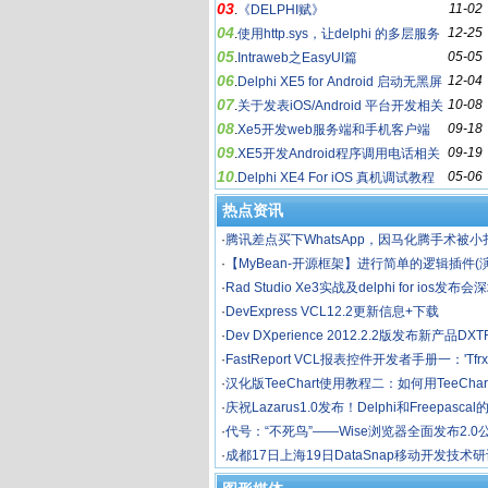
03
11-02
和Ninja
.
《DELPHI赋》
04
12-25
.
使用http.sys，让delphi 的多层服务
05
05-05
飞起来
.
Intraweb之EasyUI篇
06
12-04
.
Delphi XE5 for Android 启动无黑屏
07
10-08
等待总结
.
关于发表iOS/Android 平台开发相关
08
09-18
心得文章的奖励政策
.
Xe5开发web服务端和手机客户端
09
09-19
.
XE5开发Android程序调用电话相关
10
05-06
功能(短信息和电话)
.
Delphi XE4 For iOS 真机调试教程
热点资讯
·
腾讯差点买下WhatsApp，因马化腾手术被小
·
【MyBean-开源框架】进行简单的逻辑插件
中应用)
·
Rad Studio Xe3实战及delphi for ios发布
·
DevExpress VCL12.2更新信息+下载
·
Dev DXperience 2012.2.2版发布新产品D
载+Demo）
·
FastReport VCL报表控件开发者手册一：'Tfrx
t'基类
·
汉化版TeeChart使用教程二：如何用TeeCha
·
庆祝Lazarus1.0发布！Delphi和Freepasc
·
代号：“不死鸟”——Wise浏览器全面发布2.0
·
成都17日上海19日DataSnap移动开发技术