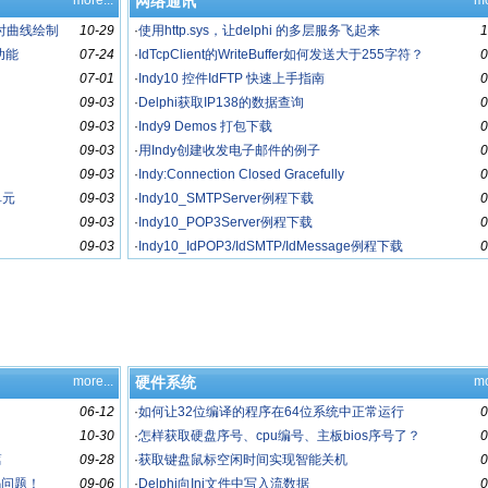
more...
网络通讯
mo
实时曲线绘制
10-29
·
使用http.sys，让delphi 的多层服务飞起来
1
的功能
07-24
·
IdTcpClient的WriteBuffer如何发送大于255字符？
0
07-01
·
Indy10 控件IdFTP 快速上手指南
0
09-03
·
Delphi获取IP138的数据查询
0
09-03
·
Indy9 Demos 打包下载
0
09-03
·
用Indy创建收发电子邮件的例子
0
09-03
·
Indy:Connection Closed Gracefully
0
单元
09-03
·
Indy10_SMTPServer例程下载
0
09-03
·
Indy10_POP3Server例程下载
0
09-03
·
Indy10_IdPOP3/IdSMTP/IdMessage例程下载
0
more...
硬件系统
mo
06-12
·
如何让32位编译的程序在64位系统中正常运行
0
10-30
·
怎样获取硬盘序号、cpu编号、主板bios序号了？
0
篇
09-28
·
获取键盘鼠标空闲时间实现智能关机
0
乱码问题！
09-06
·
Delphi向Ini文件中写入流数据
0