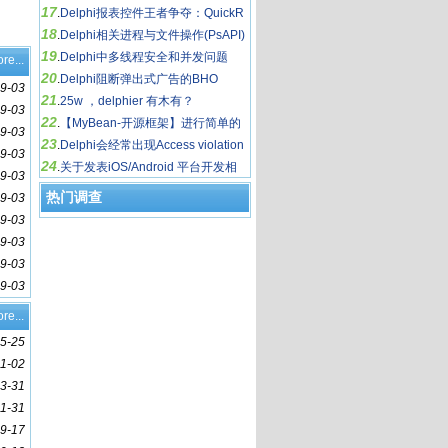
17
.
Delphi报表控件王者争夺：QuickR
18
eport VS FastReport
.
Delphi相关进程与文件操作(PsAPI)
19
.
Delphi中多线程安全和并发问题
re...
20
.
Delphi阻断弹出式广告的BHO
9-03
21
.
25w ，delphier 有木有？
9-03
22
.
【MyBean-开源框架】进行简单的
9-03
23
逻辑插件(演示在控制台中应用)
.
Delphi会经常出现Access violation
9-03
24
s这样的内存访问错误
.
关于发表iOS/Android 平台开发相
9-03
关心得文章的奖励政策
热门调查
9-03
9-03
9-03
9-03
9-03
re...
5-25
11-02
3-31
1-31
9-17