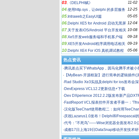
03
11-02
和Ninja
.
《DELPHI赋》
04
12-25
.
使用http.sys，让delphi 的多层服务
05
05-05
飞起来
.
Intraweb之EasyUI篇
06
12-04
.
Delphi XE5 for Android 启动无黑屏
07
10-08
等待总结
.
关于发表iOS/Android 平台开发相关
08
09-18
心得文章的奖励政策
.
Xe5开发web服务端和手机客户端
09
09-19
.
XE5开发Android程序调用电话相关
10
05-06
功能(短信息和电话)
.
Delphi XE4 For iOS 真机调试教程
热点资讯
·
腾讯差点买下WhatsApp，因马化腾手术被小
·
【MyBean-开源框架】进行简单的逻辑插件
中应用)
·
Rad Studio Xe3实战及delphi for ios发布
·
DevExpress VCL12.2更新信息+下载
·
Dev DXperience 2012.2.2版发布新产品D
载+Demo）
·
FastReport VCL报表控件开发者手册一：'Tfrx
t'基类
·
汉化版TeeChart使用教程二：如何用TeeCha
·
庆祝Lazarus1.0发布！Delphi和Freepasc
·
代号：“不死鸟”——Wise浏览器全面发布2.0
·
成都17日上海19日DataSnap移动开发技术