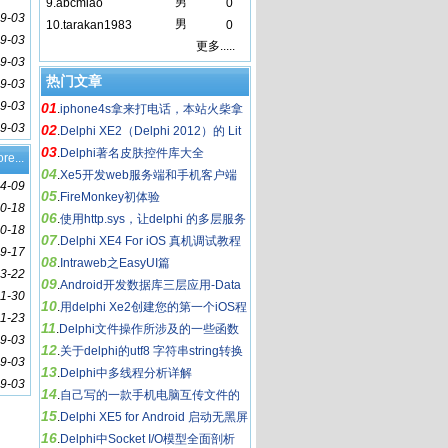
男
9.
abcmiao
0
9-03
男
10.
tarakan1983
0
9-03
更多.....
9-03
热门文章
9-03
9-03
01
.
iphone4s拿来打电话，本站火柴拿
9-03
02
来干嘛用？
.
Delphi XE2（Delphi 2012）的 Lit
03
e 系列
.
Delphi著名皮肤控件库大全
re...
04
.
Xe5开发web服务端和手机客户端
4-09
05
.
FireMonkey初体验
0-18
06
.
使用http.sys，让delphi 的多层服务
0-18
07
飞起来
.
Delphi XE4 For iOS 真机调试教程
9-17
08
.
Intraweb之EasyUI篇
3-22
09
.
Android开发数据库三层应用-Data
1-30
10
Snap
.
用delphi Xe2创建您的第一个iOS程
11-23
11
式
.
Delphi文件操作所涉及的一些函数
9-03
12
.
关于delphi的utf8 字符串string转换
9-03
13
问题
.
Delphi中多线程分析详解
9-03
14
.
自己写的一款手机电脑互传文件的
15
小工具（文件传手），希望得到大家认
.
Delphi XE5 for Android 启动无黑屏
16
可和指点
等待总结
.
Delphi中Socket I/O模型全面剖析