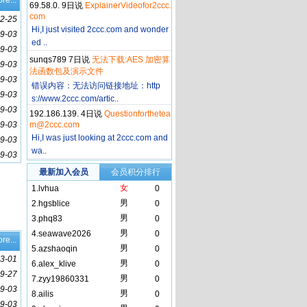
re...
69.58.0. 9日说
ExplainerVideofor2ccc.
com
2-25
Hi,I just visited 2ccc.com and wonder
9-03
ed ..
9-03
sunqs789 7日说
无法下载:AES 加密算
9-03
法函数包及演示文件
9-03
错误内容：无法访问链接地址：http
9-03
s://www.2ccc.com/artic..
9-03
192.186.139. 4日说
Questionforthetea
9-03
m@2ccc.com
Hi,I was just looking at 2ccc.com and
9-03
wa..
9-03
最新加入会员
会员积分排行
女
1.
lvhua
0
男
2.
hgsblice
0
男
3.
phq83
0
男
4.
seawave2026
0
re...
男
5.
azshaoqin
0
3-01
男
6.
alex_klive
0
9-27
男
7.
zyy19860331
0
9-03
男
8.
ailis
0
9-03