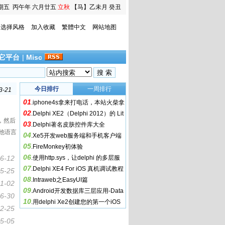
期五
丙午年 六月廿五
立秋
【马】乙未月 癸丑
日
选择风格
加入收藏
繁體中文
网站地图
它平台
|
Misc
2-31
今日排行
一周排行
3-21
2-16
01
.
iphone4s拿来打电话，本站火柴拿
0-08
02
来干嘛用？
.
Delphi XE2（Delphi 2012）的 Lit
2-12
的，然后
03
e 系列
.
Delphi著名皮肤控件库大全
2-31
其他语言
04
.
Xe5开发web服务端和手机客户端
3-21
05
.
FireMonkey初体验
2-16
06
6-12
.
使用http.sys，让delphi 的多层服
0-08
07
务飞起来
.
Delphi XE4 For iOS 真机调试教程
2-12
5-25
08
.
Intraweb之EasyUI篇
11-02
09
.
Android开发数据库三层应用-Data
6-30
10
Snap
.
用delphi Xe2创建您的第一个iOS
2-25
程式
5-05