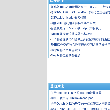
图形媒体
·
汉化版TeeChart使用教程一：在VC中进行
·
给DSPack 中 TDSTrackBar 增添点击定位
·
DSPack Unicode 兼容错误
·
图像到16进制相互转换的几个函数
·
音频视频库FFMPEG的Delphi声明单元
·
Delphi开发音乐播放器技术总结
·
一个将图像的某个区域之外的区域变暗的函数
·
RGB颜色空间与YUV等颜色空间之间的转换
·
Delphi将位图颜色变深
·
Delphi将位图颜色变浅
基础算法
·
关于delphi的utf8 字符串string转换问题
·
字幕下载单元SubDownload.pas
·
关于Delphi XE2的FMX的一点点研究之消息
·
解决 Delphi XE (2010，2009) 里的UTF8