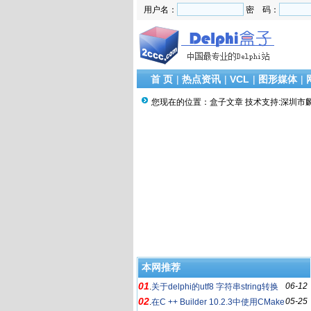
用户名：
密 码：
首 页
|
热点资讯
|
VCL
|
图形媒体
|
您现在的位置：
盒子文章 技术支持:深圳市
本网推荐
01
06-12
.
关于delphi的utf8 字符串string转换
02
05-25
问题
.
在C ++ Builder 10.2.3中使用CMake