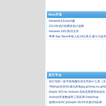
Web开发
·
Intraweb之EasyUI篇
·
2013年流行的网页设计趋势
·
Intraweb XII引用JS文件
·
苹果 App Store年收入近24亿美元 吸引大批
其它平台
·
自己写的一款手机电脑互传文件的小工具（文
望得到大家认可和指点
·
TBitmap支持Gif,成为具有jpg,gif,bmp,ico,
图片控件
·
Delphi XE5 for Android 启动无黑屏等待总结
·
Android开发数据库三层应用-DataSnap
·
使用UniDAC在Delphi XE4中开发iOS应用