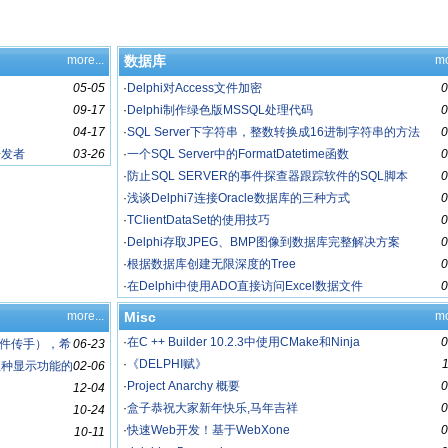
more...
数据库
mo
05-05
·
Delphi对Access文件加密
0
09-17
·
Delphi制作绿色版MSSQL处理代码
0
04-17
·
SQL Server下字符串，整数转换成16进制字符串的方法
0
开发者
03-26
·
一个SQL Server中的FormatDatetime函数
0
·
防止SQL SERVER的事件探查器跟踪软件的SQL脚本
0
·
浅谈Delphi7连接Oracle数据库的三种方式
0
·
TClientDataSet的使用技巧
0
·
Delphi存取JPEG、BMP图像到数据库完整解决方案
0
·
根据数据库创建无限深度的Tree
0
·
在Delphi中使用ADO直接访问Excel数据文件
0
more...
Misc
mo
·
在C ++ Builder 10.2.3中使用CMake和Ninja
0
件传手），希
06-23
·
《DELPHI赋》
gif五种显示功能的
02-06
·
Project Anarchy 概要
0
12-04
·
盒子恭祝大家新年快乐,马年吉祥
0
10-24
·
快速Web开发！基于WebXone
0
10-11