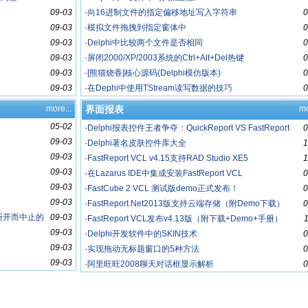
09-03
·
向16进制文件的指定偏移地址写入字符串
0
09-03
·
模拟文件拖拽到指定窗体中
0
09-03
·
Delphi中比较两个文件是否相同
0
09-03
·
屏闭2000/XP/2003系统的Ctrl+Alt+Del热键
0
09-03
·
[熊猫烧香]核心源码(Delphi模仿版本)
0
09-03
·
在Dephi中使用TStream读写数据的技巧
0
more...
界面报表
mo
05-02
·
Delphi报表控件王者争夺：QuickReport VS FastReport
0
09-03
·
Delphi著名皮肤控件库大全
1
09-03
·
FastReport VCL v4.15支持RAD Studio XE5
1
09-03
·
在Lazarus IDE中集成安装FastReport VCL
0
09-03
·
FastCube 2 VCL 测试版demo正式发布！
0
09-03
·
FastReport.Net2013版支持云端存储（附Demo下载）
0
断开而中止的
09-03
·
FastReport VCL发布v4.13版（附下载+Demo+手册）
09-03
·
Delphi开发软件中的SKIN技术
0
09-03
·
实现拖动无标题窗口的5种方法
0
09-03
·
阿里旺旺2008聊天对话框显示解析
0