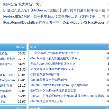
[
站内公告
]
祝大家新年快乐
1
[
开源动态及其它
]
【MyBean-开源框架】进行简单的逻辑插件(演示在
0
控制台中应用)
[
Andriod
]
自己写的一款手机电脑互传文件的小工具（文件传手），希
0
望得到大家认可和指点
[
FastReport
]
Delphi报表控件王者争夺：QuickReport VS FastReport
0
more...
VCL
mo
·
TPicShow图片切换特效控件支持XE5
0
扎抢先
06-30
·
Delphi平台下的几款主流报表工具对比
0
(演示在控制台
09-14
·
FastReport VCL报表控件版本对比
会深圳4月25日
04-21
·
富文本编辑器TRichView发布v14
01-30
·
回车键代替TAB键下移
0
XTREME（附下
12-06
·
Delphi最新版电子体温单控件
0
Componen
12-05
·
Delphi ControlState和ControlStyle属性详解
0
rt绘制图表
11-15
·
谈VCL中DragDrop功能的底层实现
0
al的性能比较
09-06
·
由VCL中的代码理解VCL中的消息处理机制(Delphi对消息
0
公测版
08-30
机的封装)
·
Delphi动态事件深入分析
0
研讨会
05-07