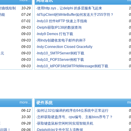
more...
网络通讯
mo
实时曲线绘制
10-29
·
使用http.sys，让delphi 的多层服务飞起来
1
的功能
07-24
·
IdTcpClient的WriteBuffer如何发送大于255字符？
0
07-01
·
Indy10 控件IdFTP 快速上手指南
0
09-03
·
Delphi获取IP138的数据查询
0
09-03
·
Indy9 Demos 打包下载
0
09-03
·
用Indy创建收发电子邮件的例子
0
09-03
·
Indy:Connection Closed Gracefully
0
单元
09-03
·
Indy10_SMTPServer例程下载
0
09-03
·
Indy10_POP3Server例程下载
0
09-03
·
Indy10_IdPOP3/IdSMTP/IdMessage例程下载
0
more...
硬件系统
mo
06-12
·
如何让32位编译的程序在64位系统中正常运行
0
10-30
·
怎样获取硬盘序号、cpu编号、主板bios序号了？
0
篇
09-28
·
获取键盘鼠标空闲时间实现智能关机
0
乱码问题！
09-06
·
Delphi向Ini文件中写入流数据
0