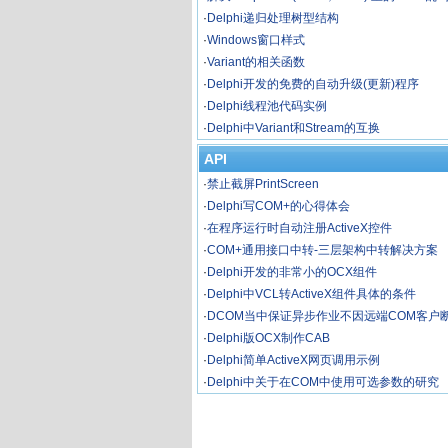
·
Delphi递归处理树型结构
·
Windows窗口样式
·
Variant的相关函数
·
Delphi开发的免费的自动升级(更新)程序
·
Delphi线程池代码实例
·
Delphi中Variant和Stream的互换
API
·
禁止截屏PrintScreen
·
Delphi写COM+的心得体会
·
在程序运行时自动注册ActiveX控件
·
COM+通用接口中转-三层架构中转解决方案
·
Delphi开发的非常小的OCX组件
·
Delphi中VCL转ActiveX组件具体的条件
·
DCOM当中保证异步作业不因远端COM客户
解决方案(Delphi)
·
Delphi版OCX制作CAB
·
Delphi简单ActiveX网页调用示例
·
Delphi中关于在COM中使用可选参数的研究