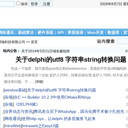
保存
2026年8月7日
星
网络通讯
|
基础算法
|
硬件系统
|
API
|
界面报表
|
Web开发
|
数据库
|
其
麟瑞科技有限公司
>> 首页
·
祝大家新年快乐
1
站内公告：
·
关于2014年3月21日域名被劫持
0
·
关于12月16日网站发生故障的说明
1
关于delphi的utf8 字符串string转换问题
·
关于发表iOS/Android 平台开发相关心得文章的奖励政策
1
·
网站和ftp服务器更换
1
先说一下场景：我方接受java传过来的webservice，里面的字符是utf8编码
·
祝大家新年快乐
1
某些汉字总是转换错误？比如 监护人2580，转换后就出现 监护人?580, 对方说 
·
关于2014年3月21日域名被劫持
0
都没有问题。于……[
详细
]
·
关于12月16日网站发生故障的说明
1
[
window基础
]
关于delphi的utf8 字符串string转换问题
0
·
关于发表iOS/Android 平台开发相关心得文章的奖励政策
1
[
杂项
]
在C ++ Builder 10.2.3中使用CMake和Ninja
·
网站和ftp服务器更换
1
0
[
杂项
]
《DELPHI赋》
[
业界动态与资讯
]
腾讯差点买下WhatsApp，因马化腾手术被小扎抢先
0
[
网络通讯
]
使用http.sys，让delphi 的多层服务飞起来
1
[
IntraWeb
]
Intraweb之EasyUI篇
0