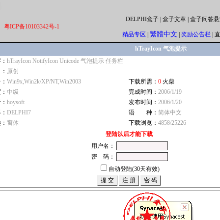
DELPHI盒子
|
盒子文章
|
盒子问答悬
粤ICP备10103342号-1
繁體中文
精品专区
|
|
奖励公告栏
|
hTrayIcon 气泡提示
字：
hTrayIcon NotifyIcon Unicode 气泡提示 任务栏
自：
原创
台：
Win9x,Win2k/XP/NT,Win2003
下载所需：
0
火柴
度：
中级
完成时间：
2006/1/19
者：
hoysoft
发布时间：
2006/1/20
器：
DELPHI7
语 种：
简体中文
类：
窗体
下载浏览：
4858/25226
登陆以后才能下载
用户名：
密 码：
自动登陆(30天有效)