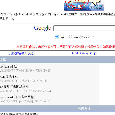
写的一个支持Unicode显示气泡提示的TrayIcon不可视组件，能根据Win系统环境自动
也上传一次。
Web
www.2ccc.com
本站原创作品，未经作者许可，严禁任何方式转载；转载作品，如果侵犯
龙脉加密锁 15元起
Grid++Report 报表
文章
rayIcon v4.4.0
ght
2006/7/4 下+30488/浏+47380
评+13
yIcon 气泡提示
t
2006/1/20 下+4858/浏+25227
评+8
yIcon 系统托盘图标控件
eam
2005/3/8 下+15111/浏+56158
评+24
TrayIcon v4.3.1 任务栏图标
usoft
2003/9/1 下+7266/浏+38415
评+25
相关评论
论8条 当前显示最后6条评论