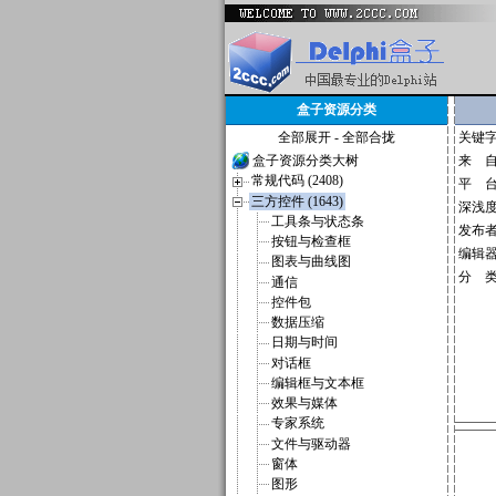
盒子资源分类
全部展开
-
全部合拢
关键
盒子资源分类大树
来 
常规代码 (2408)
平 
三方控件 (1643)
深浅
工具条与状态条
发布
按钮与检查框
编辑
图表与曲线图
分 
通信
控件包
数据压缩
日期与时间
对话框
编辑框与文本框
效果与媒体
专家系统
文件与驱动器
窗体
图形