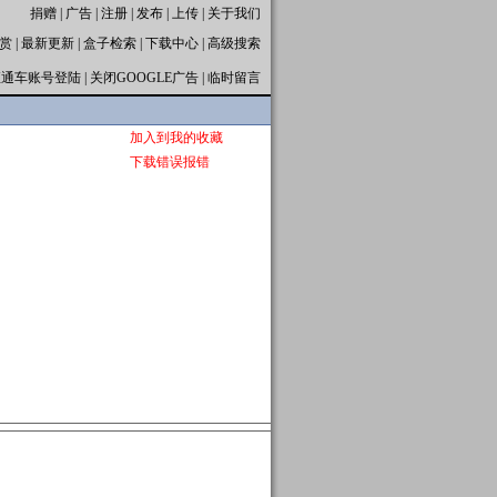
捐赠
|
广告
|
注册
|
发布
|
上传
|
关于我们
赏
|
最新更新
|
盒子检索
|
下载中心
|
高级搜索
直通车账号登陆
|
关闭GOOGLE广告
|
临时留言
加入到我的收藏
下载错误报错