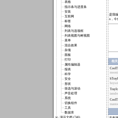
表格
指示条与进度条
安装
是我编
互联网
n，今
标签
网络
列表与选项框
列表视图与树视图
菜单
混合效果
杂项
面板
打印
相关
属性编辑器
CoolT
报表
mooni
科学
hTra
安全
hoysof
形状
筛选与滚动
Tra
声音处理
iamdr
系统
Cool
切换组件
manto
工具
数据库
演示文档 (746)
共有评