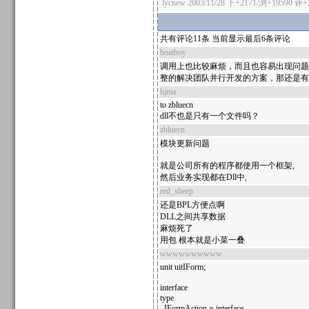
lycnew
2003/11/28 下+2171/浏+19590
评+
共有评论11条 当前显示最后6条评论
boatboy
调用上也比较麻烦，而且也容易出现问题，
整的解决团队并行开发的方案，那还是有
hjma
to zbluecn
dll不也是只有一个文件吗？
zbluecn
模块更新问题
就是公司所有的程序都使用一个框架,
然后业务实现都在Dll中,
red_sheep
还是BPL方便点啊
DLL之间共享数据
麻烦死了
用包 根本就是小菜一叠
wwwwwwwwww
unit uitIForm;
interface
type
IFormAction = interface