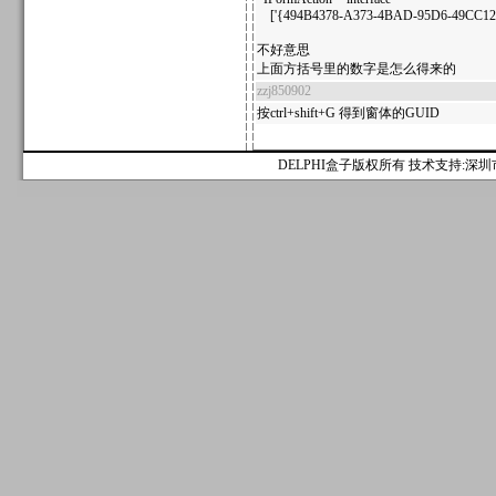
['{494B4378-A373-4BAD-95D6-49CC12
不好意思
上面方括号里的数字是怎么得来的
zzj850902
按ctrl+shift+G 得到窗体的GUID
DELPHI盒子版权所有 技术支持:深圳市麟