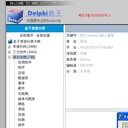
粤ICP备10103342号-1
盒子资源分类
全部展开
-
全部合拢
关键字：
BPL Interface 接口 窗体
盒子资源分类大树
来 自：
原创
常规代码 (2408)
平 台：
Win2k/XP/NT,Win2003
三方控件 (1643)
深浅度：
中级
演示文档 (746)
发布者：
zbluecn
应用软件
编辑器：
DELPHI7
组件
分 类：
不常用
压缩
数据库
窗体
硬件
互联网
媒体与图形
网络
系统
其他
绘图
插件