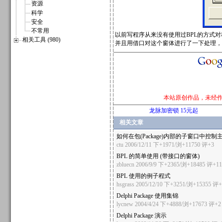
资源
科学
安全
不常用
以前写程序从来没有使用过BPL的方式
相关工具 (980)
并且用借口对这个窗体进行了一下处理，
本站原创作品，未经
龙脉加密锁 15元起
相关文章
如何在包(Package)内部的子窗口中控制
ctu
2006/12/11 下+1971/浏+11750
评+3
BPL 的简单使用 (带接口的窗体)
zbluecn
2006/9/9 下+2365/浏+18485
评+11
BPL 使用的例子程式
hsgrass
2005/12/10 下+3251/浏+15355
评+
Delphi Package 使用集锦
lycnew
2004/4/24 下+4888/浏+17673
评+2
Delphi Package 演示