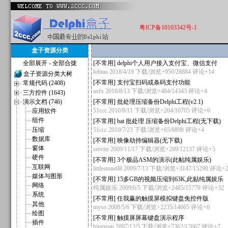
粤ICP备10103342号-1
盒子资源分类
全部展开
-
全部合拢
[
不常用
]
delphi个人用户接入支付宝、微信支付
lobtao
2018/4/19 下载/浏览+950/28884
评论+14
盒子资源分类大树
[
不常用
]
支付宝扫码或条码支付功能
常规代码 (2408)
axfx
2016/8/13 下载/浏览+484/14343
评论+4
三方控件 (1643)
演示文档 (746)
[
不常用
]
批处理压缩备份Delphi工程(v2.1)
51ccc
2010/8/11 下载/浏览+204/10705
评论+6
应用软件
组件
[
不常用
]
bat 批处理 压缩备份Delphi工程(无下载)
压缩
51ccc
2010/7/23 下载/浏览+65/8898
评论+4
数据库
[
不常用
]
映像劫持编辑器(无下载)
窗体
servite
2009/11/17 下载/浏览+289/12137
评论+5
硬件
[
不常用
]
3个极品ASM的演示(此帖纯属娱乐)
互联网
littlestone08
2009/7/13 下载/浏览+3147/15290
评论+2
媒体与图形
[
不常用
]
15多GB的视频压缩到63K,此贴纯属娱乐
网络
纯属娱乐
2009/6/5 下载/浏览+2485/15779
评论+32
系统
[
不常用
]
任我赢的触摸屏模拟键盘免控件版
其他
myso
2008/5/6 下载/浏览+2235/14665
评论+0
绘图
[
不常用
]
触摸屏屏幕键盘演示程序
插件
hingman
2007/12/5 下载/浏览+7362/17667
评论+7