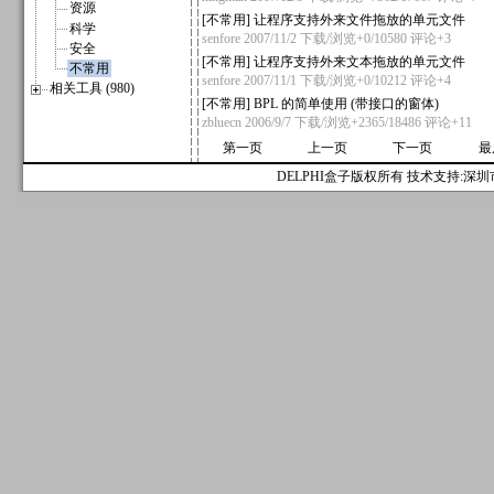
资源
[
不常用
]
让程序支持外来文件拖放的单元文件
科学
senfore
2007/11/2 下载/浏览+0/10580
评论+3
安全
[
不常用
]
让程序支持外来文本拖放的单元文件
不常用
senfore
2007/11/1 下载/浏览+0/10212
评论+4
相关工具 (980)
[
不常用
]
BPL 的简单使用 (带接口的窗体)
zbluecn
2006/9/7 下载/浏览+2365/18486
评论+11
第一页
上一页
下一页
最
DELPHI盒子版权所有 技术支持:深圳市麟