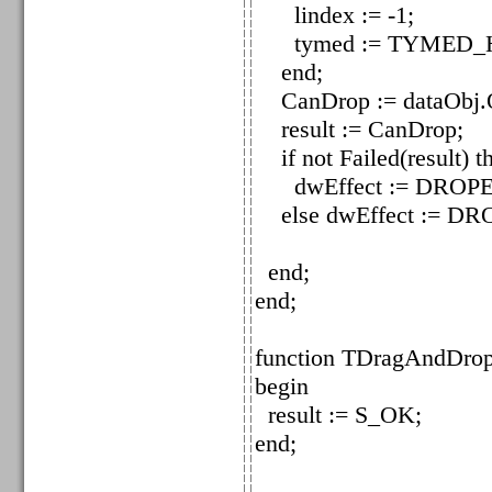
lindex := -1;
tymed := TYMED_
end;
CanDrop := dataObj.Q
result := CanDrop;
if not Failed(result) t
dwEffect := DROP
else dwEffect := D
end;
end;
function TDragAndDro
begin
result := S_OK;
end;