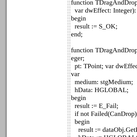
function TDragAndDropO
var dwEffect: Integer):
begin
result := S_OK;
end;
function TDragAndDropO
eger;
pt: TPoint; var dwEffec
var
medium: stgMedium;
hData: HGLOBAL;
begin
result := E_Fail;
if not Failed(CanDrop)
begin
result := dataObj.Get