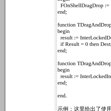
FOnShellDragDrop := 
end;
function TDragAndDrop
begin
result := InterLocked
if Result = 0 then Dest
end;
function TDragAndDrop
begin
result := InterLockedI
end;
end.
示例：这里给出了使用uD