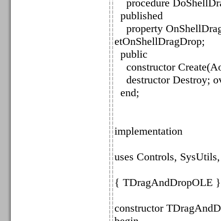
procedure DoShellDrag
published
property OnShellDragD
etOnShellDragDrop;
public
constructor Create(Ao
destructor Destroy; ov
end;
implementation
uses Controls, SysUtils
{ TDragAndDropOLE }
constructor TDragAndD
begin