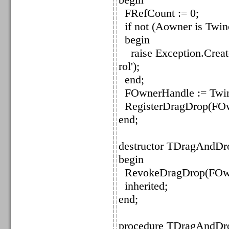
FRefCount := 0;
if not (Aowner is Twinc
begin
raise Exception.Creat
rol');
end;
FOwnerHandle := Twinc
RegisterDragDrop(FOwn
end;
destructor TDragAndDr
begin
RevokeDragDrop(FOwn
inherited;
end;
procedure TDragAndDro