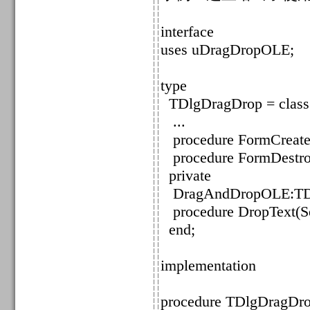
interface
uses uDragDropOLE;
type
TDlgDragDrop = class
...
procedure FormCreate(
procedure FormDestroy
private
DragAndDropOLE:TD
procedure DropText(Sen
end;
implementation
procedure TDlgDragDro