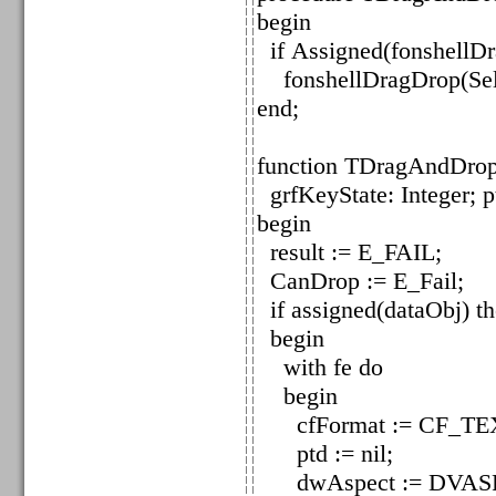
begin
if Assigned(fonshellDr
fonshellDragDrop(Self
end;
function TDragAndDrop
grfKeyState: Integer; pt
begin
result := E_FAIL;
CanDrop := E_Fail;
if assigned(dataObj) t
begin
with fe do
begin
cfFormat := CF_TE
ptd := nil;
dwAspect := DVAS