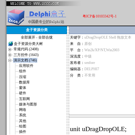
粤ICP备10103342号-1
盒子资源分类
全部展开
-
全部合拢
关键字：
uDragDropOLE Shell 拖放文本
盒子资源分类大树
来 自：
原创
常规代码 (2408)
平 台：
Win2k/XP/NT,Win2003
三方控件 (1643)
深浅度：
中级
演示文档 (746)
发布者：
senfore
应用软件
编辑器：
DELPHI7
组件
分 类：
不常用
压缩
数据库
窗体
硬件
互联网
媒体与图形
网络
系统
其他
绘图
unit uDragDropOLE;
插件