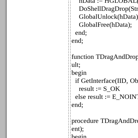
hData := HGLOBAL(Gl
DoShellDragDrop(StrP
GlobalUnlock(hData)
GlobalFree(hData);
end;
end;
function TDragAndDrop
ult;
begin
if GetInterface(IID, Ob
result := S_OK
else result := E_NOI
end;
procedure TDragAndDro
ent);
begin