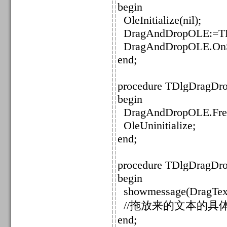
begin
OleInitialize(nil);
DragAndDropOLE:=TDr
DragAndDropOLE.OnSh
end;
procedure TDlgDragDro
begin
DragAndDropOLE.Fre
OleUninitialize;
end;
procedure TDlgDragDrop
begin
showmessage(DragText
//拖放来的文本的具
end;