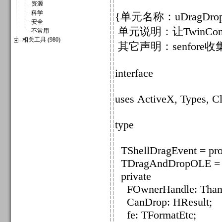
资源
科学
{单元名称：uDragDro
安全
单元说明：让TwinCo
不常用
相关工具 (980)
其它声明：senfore收集
interface
uses ActiveX, Types, 
type
TShellDragEvent = proce
TDragAndDropOLE = cl
private
FOwnerHandle: Thand
CanDrop: HResult;
fe: TFormatEtc;