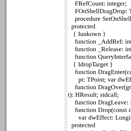
FRefCount: integer;
FOnShellDragDrop: T
procedure SetOnShellD
protected
{ Iunkown }
function _AddRef: inte
function _Release: inte
function QueryInterfac
{ IdropTarget }
function DragEnter(con
pt: TPoint; var dwEffe
function DragOver(grfK
t): HResult; stdcall;
function DragLeave: HR
function Drop(const dat
var dwEffect: Longint)
protected