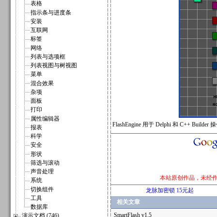
表格
指示条与进度条
安装
互联网
标签
网络
列表与选项框
列表视图与树视图
菜单
混合效果
杂项
面板
打印
属性编辑器
FlashEngine 用于 Delphi 和 C++ Build
报表
科学
安全
形状
筛选与滚动
声音处理
本站原创作品，未经
系统
切换组件
龙脉加密锁 15元起
工具
相关文章
数据库
SmartFlash v1.5
演示文档 (746)