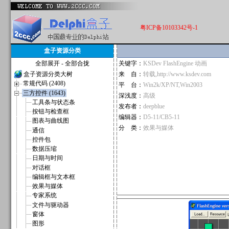
粤ICP备10103342号-1
盒子资源分类
全部展开
-
全部合拢
关键字：
KSDev FlashEngine 动画
盒子资源分类大树
来 自：
转载,http://www.ksdev.com
常规代码 (2408)
平 台：
Win2k/XP/NT,Win2003
三方控件 (1643)
深浅度：
高级
工具条与状态条
发布者：
deepblue
按钮与检查框
编辑器：
D5-11/CB5-11
图表与曲线图
分 类：
效果与媒体
通信
控件包
数据压缩
日期与时间
对话框
编辑框与文本框
效果与媒体
专家系统
文件与驱动器
窗体
图形