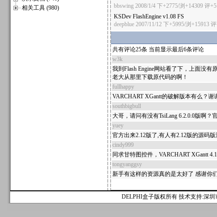
bbswing
2008/1/4 下+2775/浏+14309
评+5
相关工具 (980)
KSDev FlashEngine v1.08 FS
deepblue
2007/11/12 下+5995/浏+15913
评
共有评论25条 当前显示最后6条评论
w3k
我到Flash Engine网站看了下，上面
老大从那里下载原代码的啊！
fullhappy
VARCHART XGantt的破解版本有么？谢
southbigbull
大哥，请问有没有TsiLang 6.2.0.
yuey
官方出来2.12版了,有人有2.12版的源码版没
cindy999
同求甘特图控件，VARCHART XGantt 
tongyanggsy
新手有这样的资源真的是太好了 感谢你
DELPHI盒子版权所有 技术支持:深圳市麟