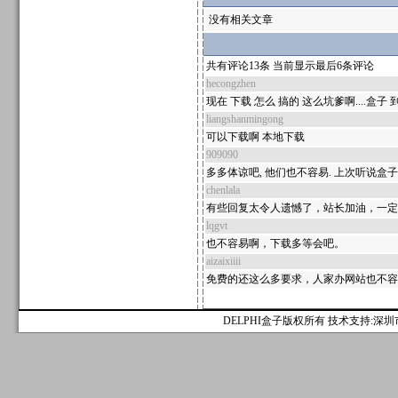
没有相关文章
共有评论13条 当前显示最后6条评论
hecongzhen
现在 下载 怎么 搞的 这么坑爹啊....盒
liangshanmingong
可以下载啊 本地下载
909090
多多体谅吧, 他们也不容易. 上次听说盒子
chenlala
有些回复太令人遗憾了，站长加油，一定
lqgvt
也不容易啊，下载多等会吧。
aizaixiiii
免费的还这么多要求，人家办网站也不容
DELPHI盒子版权所有 技术支持:深圳市麟