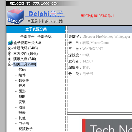
粤ICP备10103342号-1
盒子资源分类
全部展开
-
全部合拢
关键字：
Discover FireMonkey Whitepaper
盒子资源分类大树
来 自：
转载,Marco Cantu
常规代码 (2408)
平 台：
Win2k/XP/NT
三方控件 (1643)
深浅度：
中级
演示文档 (746)
发布者：
142857
相关工具 (980)
编辑器：
其他
代码
分 类：
电子书
组件
数据库
开发
图形
帮助
安装
项目
报表
其他
电子书
视频教学