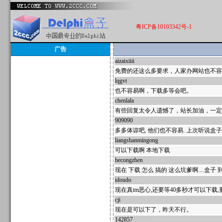
粤ICP备10103342号-1
广告
aizaixiiii
46255
免费的还这么多要求，人家办网站也不容
lqgvt
45743
也不容易啊，下载多等会吧。
chenlala
43208
有些回复太令人遗憾了，站长加油，一定
909090
42617
多多体谅吧, 他们也不容易. 上次听说盒子
liangshanmingong
42604
可以下载啊 本地下载
hecongzhen
42563
现在 下载 怎么 搞的 这么坑爹啊....盒
idoudo
42326
现在真tm恶心,还要等40多秒才可以下载,
cji
42204
现在是可以下了，昨天不行。
142857
42202