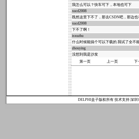
我怎么可以？快车可下，本地也可下
xucd2008
42199
既然这里下不了，那去CSDN吧，那边也
xucd2008
42198
下不了啊！
isxuzhu
42196
什么时候能搞个可以下载的.我试了全不能
zhouying
42195
没想到我是沙发
第一页
上一页
下
DELPHI盒子版权所有 技术支持:深圳市麟