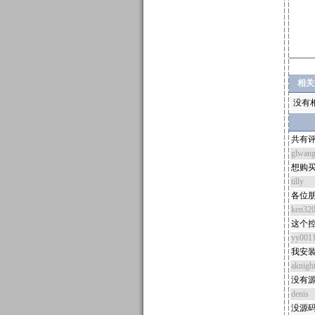
相关
没有
共有评
glwan
想购买
tilly
各位朋
ken32
这个控
yy001
我安装
aknigh
没有源
denis
没源码