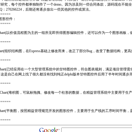
家研究，每个控件都单独制作了一个demo。因为涉及到一些合同条款，源码现在不能
Q：270266224，后期还将逐步放出一些其他的控件或算法。
======
hi图形控件：
======
wChart(以价值流程图为主的一组所见即所得图形编辑控件，还可以作为一个图形画板，
======
Chart(组织结构图，在Express基础上修改而来，改正了部分Bug，改变了数据结构，更高
======
ttChart(已经应用在一个大型管理系统中的甘特图控件，符合图表规则，满足项目管
这是自己在网上找了很久都没有找到纯正delphi版本甘特图控件后用了半年时间逐步
======
eUpChart(堆积图，可鼠标拖拽、修改每一个柱形的数据，在精益管理系统中主要用于
======
larChart(平衡图，按照精益管理规范开发的图形控件，主要用于生产线的工序时间平衡
======