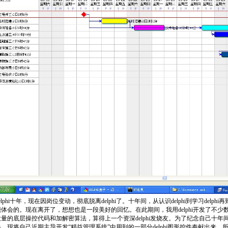
elphi十年，现在因岗位变动，彻底脱离delphi了。十年间，从认识delphi到学习delph
体会的。现在离开了，想想也是一段美好的回忆。在此期间，我用delphi开发了不
量的底层操控代码和加解密算法，算得上一个资深delphi发烧友。为了纪念自己十
，现将自己近期主导开发“精益管理系统”中用到的一部分delphi图形控件奉献出来