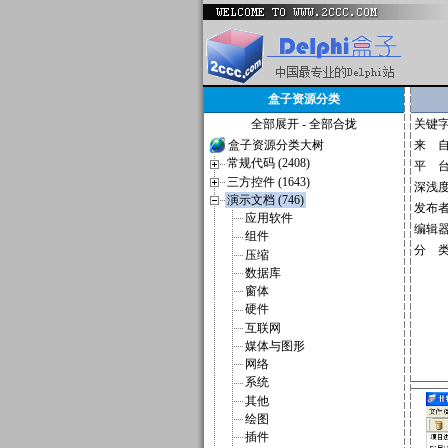
盒子资源分类
全部展开
-
全部合拢
关键
盒子资源分类大树
来 
常规代码 (2408)
平 
三方控件 (1643)
深浅
演示文档 (746)
发布
应用软件
编辑
组件
分 
压缩
数据库
窗体
硬件
互联网
媒体与图形
网络
系统
其他
绘图
插件