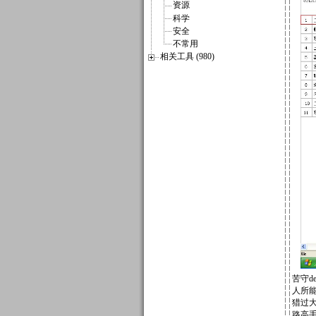
资源
科学
安全
不常用
相关工具 (980)
苦守d
人所能
猎过大
路高手