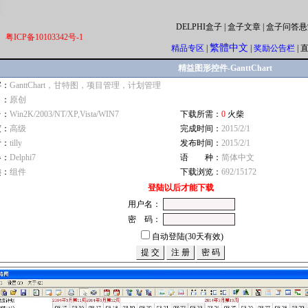
DELPHI盒子
|
盒子文章
|
盒子问答悬
粤ICP备10103342号-1
繁體中文
精品专区
|
|
奖励公告栏
|
精益图形控件-GanttChart
字：
GanttChart，甘特图，项目管理，计划管理
自：
原创
台：
Win2K/2003/NT/XP,Vista/WIN7
下载所需：
0
火柴
度：
高级
完成时间：
2015/2/1
者：
tilly
发布时间：
2015/2/1
器：
Delphi7
语 种：
简体中文
类：
组件
下载浏览：
692/15172
登陆以后才能下载
用户名：
密 码：
自动登陆(30天有效)