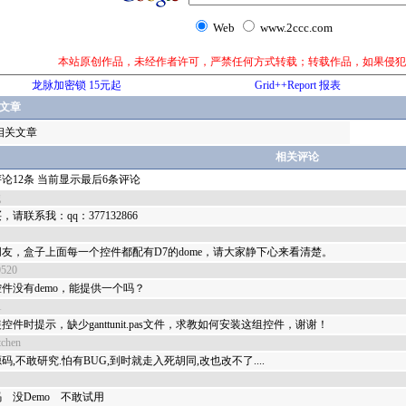
Web
www.2ccc.com
本站原创作品，未经作者许可，严禁任何方式转载；转载作品，如果侵犯
龙脉加密锁 15元起
Grid++Report 报表
文章
相关文章
相关评论
论12条 当前显示最后6条评论
g
，请联系我：qq：377132866
友，盒子上面每一个控件都配有D7的dome，请大家静下心来看清楚。
0520
件没有demo，能提供一个吗？
1
控件时提示，缺少ganttunit.pas文件，求教如何安装这组控件，谢谢！
tchen
码,不敢研究.怕有BUG,到时就走入死胡同,改也改不了....
 没Demo 不敢试用