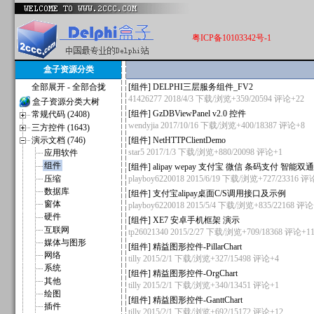
粤ICP备10103342号-1
盒子资源分类
全部展开
-
全部合拢
[
组件
]
DELPHI三层服务组件_FV2
41426277
2018/4/3 下载/浏览+359/20594
评论+22
盒子资源分类大树
[
组件
]
GzDBViewPanel v2.0 控件
常规代码 (2408)
wendyjia
2017/10/16 下载/浏览+400/18387
评论+8
三方控件 (1643)
演示文档 (746)
[
组件
]
NetHTTPClientDemo
star5
2017/1/3 下载/浏览+880/20098
评论+1
应用软件
组件
[
组件
]
alipay wepay 支付宝 微信 条码支付 智能
压缩
playboy6220018
2015/6/19 下载/浏览+727/23316
评论
数据库
[
组件
]
支付宝alipay桌面C/S调用接口及示例
窗体
playboy6220018
2015/5/4 下载/浏览+835/22168
评论
硬件
[
组件
]
XE7 安卓手机框架 演示
互联网
tp26021340
2015/2/27 下载/浏览+709/18368
评论+1
媒体与图形
[
组件
]
精益图形控件-PillarChart
网络
tilly
2015/2/1 下载/浏览+327/15498
评论+4
系统
[
组件
]
精益图形控件-OrgChart
其他
tilly
2015/2/1 下载/浏览+340/13451
评论+1
绘图
[
组件
]
精益图形控件-GanttChart
插件
tilly
2015/2/1 下载/浏览+692/15172
评论+12