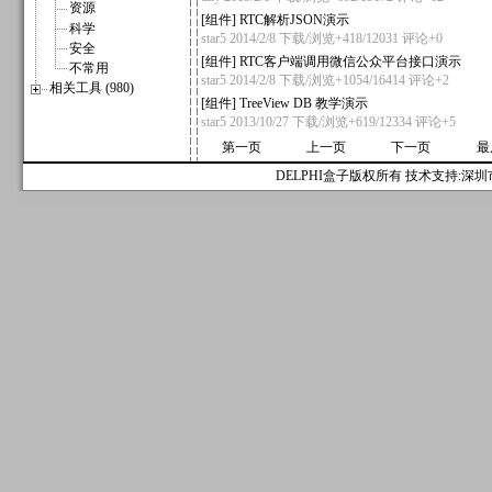
资源
[
组件
]
RTC解析JSON演示
科学
star5
2014/2/8 下载/浏览+418/12031
评论+0
安全
[
组件
]
RTC客户端调用微信公众平台接口演示
不常用
star5
2014/2/8 下载/浏览+1054/16414
评论+2
相关工具 (980)
[
组件
]
TreeView DB 教学演示
star5
2013/10/27 下载/浏览+619/12334
评论+5
第一页
上一页
下一页
最
DELPHI盒子版权所有 技术支持:深圳市麟