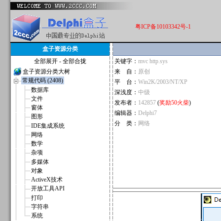
粤ICP备10103342号-1
盒子资源分类
全部展开
-
全部合拢
关键字：
mvc http.sys
盒子资源分类大树
来 自：
原创
常规代码 (2408)
平 台：
Win2K/2003/NT/XP
数据库
深浅度：
中级
文件
发布者：
142857
(
奖励50火柴
)
窗体
编辑器：
Delphi7
图形
分 类：
网络
IDE集成系统
网络
数学
杂项
多媒体
对象
ActiveX技术
开放工具API
打印
字符串
系统