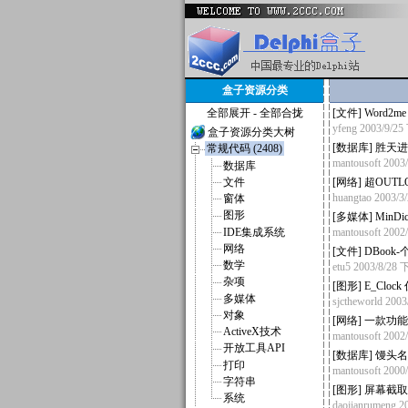
盒子资源分类
全部展开
-
全部合拢
[
文件
]
Word2me
yfeng
2003/9/2
盒子资源分类大树
[
数据库
]
胜天进
常规代码 (2408)
mantousoft
2003
数据库
文件
[
网络
]
超OUTL
huangtao
2003/3
窗体
图形
[
多媒体
]
MinDi
IDE集成系统
mantousoft
2002
网络
[
文件
]
DBook
数学
etu5
2003/8/28
杂项
[
图形
]
E_Cloc
多媒体
sjctheworld
2003
对象
[
网络
]
一款功能
ActiveX技术
mantousoft
2002
开放工具API
[
数据库
]
馒头名片
打印
mantousoft
2000
字符串
[
图形
]
屏幕截取
系统
daojianrumeng
2