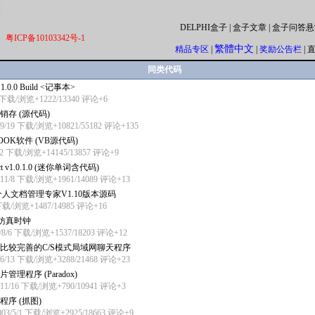
DELPHI盒子
|
盒子文章
|
盒子问答悬
粤ICP备10103342号-1
繁體中文
精品专区
|
|
奖励公告栏
|
同类代码
 1.0.0 Build <记事本>
5 下载/浏览+1222/13340
评论+6
销存 (源代码)
/9/19 下载/浏览+10821/55182
评论+135
OOK软件 (VB源代码)
/2 下载/浏览+14145/13857
评论+9
ct v1.0.1.0 (迷你单词含代码)
/11/8 下载/浏览+1961/14089
评论+13
-个人文档管理专家V1.10版本源码
 下载/浏览+1487/14985
评论+16
k 仿真时钟
/8/6 下载/浏览+1537/18203
评论+12
比较完善的C/S模式局域网聊天程序
/6/13 下载/浏览+3288/21468
评论+23
管理程序 (Paradox)
/11/16 下载/浏览+790/10941
评论+3
程序 (抓图)
003/5/1 下载/浏览+2925/18663
评论+9