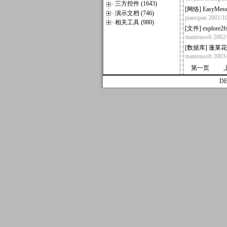
三方控件 (1643)
[
网络
]
EasyMe
演示文档 (746)
pianopan
2001/1
相关工具 (980)
[
文件
]
explore
mantousoft
2002
[
数据库
]
蓬莱花
mantousoft
2003
第一页
D