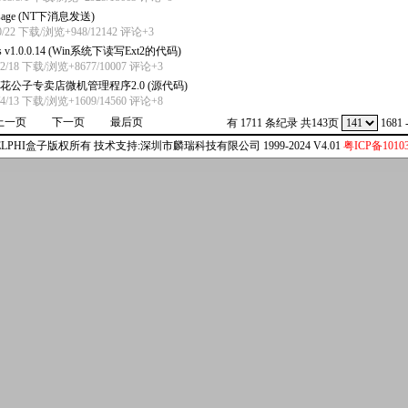
ssage (NT下消息发送)
0/22 下载/浏览+948/12142
评论+3
2fs v1.0.0.14 (Win系统下读写Ext2的代码)
/2/18 下载/浏览+8677/10007
评论+3
花公子专卖店微机管理程序2.0 (源代码)
/4/13 下载/浏览+1609/14560
评论+8
上一页
下一页
最后页
有 1711 条纪录 共143页
1681 -
ELPHI盒子版权所有 技术支持:深圳市麟瑞科技有限公司 1999-2024 V4.01
粤ICP备10103