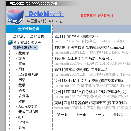
粤ICP备10103342号-1
盒子资源分类
全部展开
-
全部合拢
[
图形
]
扫雷 V0.93 (完整代码)
huansun
2002/7/28 下载/浏览+1874/16618
评论+5
盒子资源分类大树
[
数据库
]
实验室仪器管理系统源代码 (Paradox)
常规代码 (2408)
mantousoft
2000/11/23 下载/浏览+1472/15938
评论+
数据库
文件
[
数据库
]
勤工助学管理系统 - 系版 v1.0
mantousoft
2001/9/6 下载/浏览+2011/17818
评论+12
窗体
图形
[
杂项
]
(豪杰遥控器)自定义按键工具
IDE集成系统
mantousoft
2001/10/21 下载/浏览+880/13842
评论+3
网络
[
文件
]
Exelock2.11文件加密器 (程序及源代码)
数学
mantousoft
2001/5/16 下载/浏览+3687/23028
评论+1
杂项
[
文件
]
PEDUMP文件分析器1.92版 (代码及论文)
多媒体
mantousoft
2001/5/6 下载/浏览+2401/19390
评论+2
对象
[
网络
]
不需服务器的局域网聊天室 (程序及代码)
ActiveX技术
mantousoft
2000/11/12 下载/浏览+4598/25112
评论+
开放工具API
第一页
上一页
下一页
最后页
打印
字符串
系统