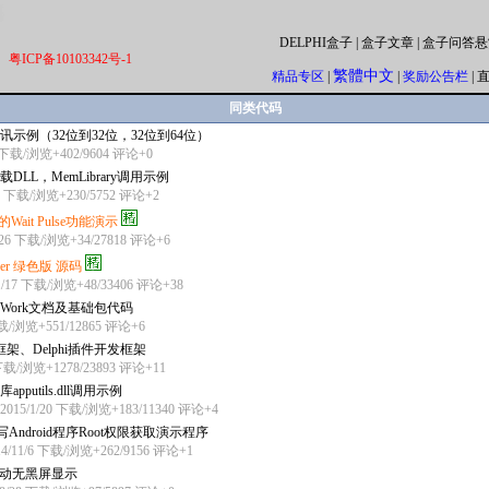
DELPHI盒子
|
盒子文章
|
盒子问答悬
粤ICP备10103342号-1
繁體中文
精品专区
|
|
奖励公告栏
|
同类代码
讯示例（32位到32位，32位到64位）
3 下载/浏览+402/9604
评论+0
DLL，MemLibrary调用示例
/8 下载/浏览+230/5752
评论+2
r的Wait Pulse功能演示
/26 下载/浏览+34/27818
评论+6
rver 绿色版 源码
1/17 下载/浏览+48/33406
评论+38
mkWork文档及基础包代码
下载/浏览+551/12865
评论+6
框架、Delphi插件开发框架
 下载/浏览+1278/23893
评论+11
pputils.dll调用示例
2015/1/20 下载/浏览+183/11340
评论+4
i编写Android程序Root权限获取演示程序
4/11/6 下载/浏览+262/9156
评论+1
启动无黑屏显示