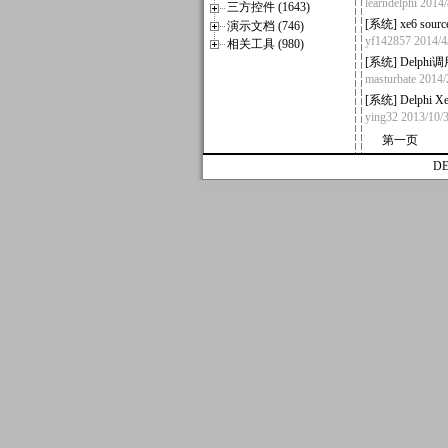
learndelphi
2014
三方控件 (1643)
[
系统
]
xe6 sourc
演示文档 (746)
yf142857
2014/
相关工具 (980)
[
系统
]
Delph
masturbate
2014
[
系统
]
Delphi
ying32
2013/10
第一页
D