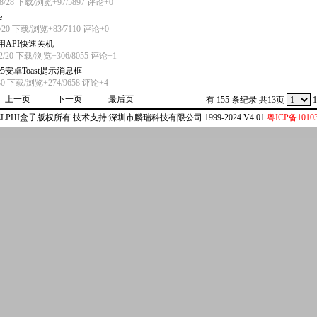
/8/28 下载/浏览+97/5897
评论+0
e
4/20 下载/浏览+83/7110
评论+0
i调用API快速关机
/2/20 下载/浏览+306/8055
评论+1
 Xe5安卓Toast提示消息框
/30 下载/浏览+274/9658
评论+4
上一页
下一页
最后页
有 155 条纪录 共13页
1
ELPHI盒子版权所有 技术支持:深圳市麟瑞科技有限公司 1999-2024 V4.01
粤ICP备10103