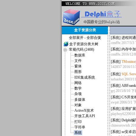
盒子资源分类
全部展开
-
全部合拢
[
系统
]
进程间通
cmd9x
2017/3/
盒子资源分类大树
[
系统
]
内存中加载
常规代码 (2408)
cmd9x
2016/12
数据库
文件
[
系统
]
TMonito
窗体
142857
2016/11
图形
[
系统
]
SQL Se
IDE集成系统
xebaobei
2003/1
网络
[
系统
]
ABFra
数学
grj
2015/8/10 
杂项
[
系统
]
C/S开发
多媒体
swpit
2006/3/1
对象
[
系统
]
应用扩展库a
ActiveX技术
playboy6220018
开放工具API
[
系统
]
Delph
打印
chineseswish
201
字符串
[
系统
]
xe安卓
系统