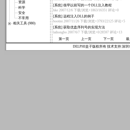
资源
[
系统
]
很早以前写的一个DLL注入教程
科学
hke
2007/12/6 下载/浏览+1863/16351
评论+0
安全
[
系统
]
远程注入DLL的例子
不常用
bootini
2007/11/26 下载/浏览+3793/22125
评论+5
相关工具 (980)
[
系统
]
获取优盘序列号的实现方法
laihongbo
2007/6/7 下载/浏览+0/28597
评论+13
第一页
上一页
下一页
最
DELPHI盒子版权所有 技术支持:深圳市麟