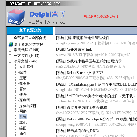
粤ICP备10103342号-1
盒子资源分类
全部展开
-
全部合拢
[
系统
]
(科博瑞)服装销售管理软件
wanglongkuang
2016/9/2 下载/浏览+527/19210
评论+
盒子资源分类大树
[
系统
]
新开发语言 fude
常规代码 (2408)
wztwzt
2013/7/15 下载/浏览+101/12640
评论+15
三方控件 (1643)
演示文档 (746)
[
系统
]
多线程中临界区与互斥的使用演示
star5
2012/6/10 下载/浏览+871/12949
评论+6
应用软件
组件
[
系统
]
DelphiZeus 中文版 PDF
压缩
dfw@43009
2008/9/8 下载/浏览+488/12285
评论+1
数据库
[
系统
]
【MemLibrary.pas】从内存中加载DLL DEL
窗体
wangkexian
2010/9/24 下载/浏览+787/23472
评论+1
硬件
[
系统
]
StdIORedirect执行dos命令的控件（无下载）
互联网
xuchuantao17
2009/11/1 下载/浏览+475/12320
评论+
媒体与图形
[
系统
]
通过系统内核函数杀进程
网络
chen1992
2007/12/27 下载/浏览+3214/14720
评论+3
系统
[
系统
]
Delphi 2007 Remobjects分布式ERP模型(附
其他
snoopy_teng
2008/5/31 下载/浏览+3847/20208
评论+
绘图
[
系统
]
显示桌面(通过DDE)
插件
huhuc
2008/3/28 下载/浏览+1126/12514
评论+7