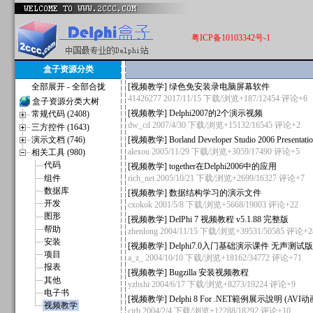
粤ICP备10103342号-1
盒子资源分类
全部展开
-
全部合拢
[
视频教学
]
绿色免安装录电脑屏幕软件
41426277
2017/11/15 下载/浏览+187/12454
评论+6
盒子资源分类大树
[
视频教学
]
Delphi2007的2个演示视频
常规代码 (2408)
dw_cd
2007/4/30 下载/浏览+15132/16545
评论+2
三方控件 (1643)
演示文档 (746)
[
视频教学
]
Borland Developer Studio 2006 Presentati
alexou
2005/11/29 下载/浏览+3059/17490
评论+5
相关工具 (980)
代码
[
视频教学
]
together在Delphi2006中的应用
组件
rich_net
2005/10/21 下载/浏览+2699/16327
评论+7
数据库
[
视频教学
]
数据结构学习的演示文件
开发
cxokok
2001/5/8 下载/浏览+5668/19003
评论+22
图形
[
视频教学
]
DelPhi 7 视频教程 v5.1.88 完整版
帮助
zhenlong
2004/11/15 下载/浏览+39531/50585
评论+2
安装
[
视频教学
]
Delphi7.0入门基础演示课件 无声测
项目
a_z_
2004/10/10 下载/浏览+18162/34772
评论+71
报表
[
视频教学
]
Bugzilla 安装视频教程
其他
yzhshi
2004/6/17 下载/浏览+8273/19224
评论+9
电子书
[
视频教学
]
Delphi 8 For .NET範例展示說明 (AVI
视频教学
cjrb
2004/2/4 下载/浏览+12288/18292
评论+10