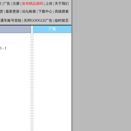
赠
|
广告
|
注册
|
发布精品源码
|
上传
|
关于我们
赏
|
最新更新
|
论坛检索
|
下载中心
|
高级搜索
直通车账号登陆
|
关闭GOOGLE广告
|
临时留言
广告
1 - 1