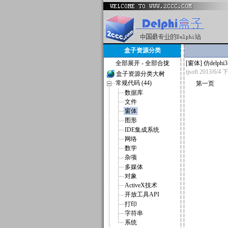
盒子资源分类
全部展开
-
全部合拢
[
窗体
]
仿delph
tjsoft
2013/6/4
盒子资源分类大树
常规代码 (44)
第一页
数据库
文件
窗体
图形
IDE集成系统
网络
数学
杂项
多媒体
对象
ActiveX技术
开放工具API
打印
字符串
系统