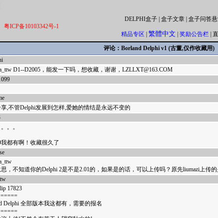
DELPHI盒子
|
盒子文章
|
盒子问答悬
粤ICP备10103342号-1
繁體中文
精品专区
|
|
奖励公告栏
|
评论：Borland Delphi v1 (古董,仅作收藏用)
hi
42764
hina_ttw D1--D2005，能发一下吗，想收藏，谢谢，LZLLXT@163.COM
1099
41516
me
28964
享,不管Delphi发展到怎样,爱她的情结是永远不变的
3
18104
。。。。
d9我都有啊！收藏很久了
se
18090
a_ttw
思，不知道你的Delphi 2是不是2.01的，如果是的话，可以上传吗？原先liumazi上传的
ttw
18084
ulip 17823
======
and Delphi 全部版本我这都有，需要的报名
======