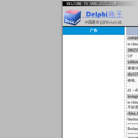
广告
cndelp
to c
28625
UP
yzhho
谢谢分
zhy12
哈哈
d1－
lovingt
to chin
不好意
china_
blackt
====
Borl
====