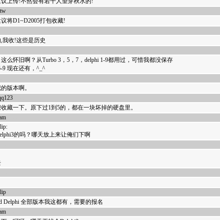
议上传!不然会有若干人望穿秋水的!
ttw
18083
议将D1~D2005打包收藏!
18082
,我收!这些是历史
7838
这么怀旧啊？从Turbo 3，5，7，delphi 1-9都用过，可惜我都没保存
hi6-9 现在还有，^_^
837
纪的版本啊。
qq123
17836
想收藏一下。原下过1到5的，都在一块坏掉的硬盘里。
eam
17832
lip:
elphi3的吗？哪天放上来让俺们下啊
17829
！
去
17827
lip
17823
and Delphi 全部版本我这都有，需要的报名
eam
17822