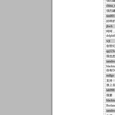
强烈建
china_
强烈建
tim001
好样的
jhwh
1
呵呵，
delp
wjt
17
创世
qq123
我也
iamdr
blacktu
你有D
nullgo
支持
放上
lah998
我要
blacktu
Borl
iamdr