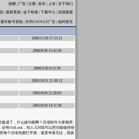
捐赠
|
广告
|
注册
|
发布
|
上传
|
关于我们
赏
|
最新更新
|
盒子检索
|
下载中心
|
高级搜索
直通车账号登陆
|
关闭GOOGLE广告
|
临时留言
2006/11/30 17:23:21
2006/8/30 15:42:20
2006/3/30 8:23:36
2005/10/11 21:30:12
2005/9/26 21:28:03
2005/9/19 14:37:38
给集成了，什么破功能啊？压缩软件大家都用
还有OutLook，别人几M就可以把功能做得很
它把每个压缩包都打开搜，速度奇慢无比，我真