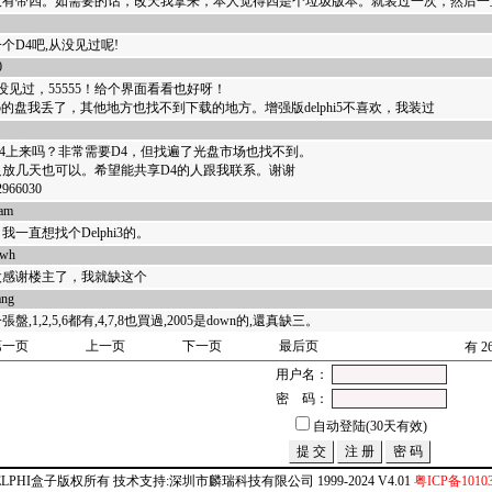
没有带四。如需要的话，改天我拿来，本人觉得四是个垃圾版本。就装过一次，然后一
17868
个D4吧,从没见过呢!
0
17865
没见过，55555！给个界面看看也好呀！
phi5的盘我丢了，其他地方也找不到下载的地方。增强版delphi5不喜欢，我装过
17863
D4上来吗？非常需要D4，但找遍了光盘市场也找不到。
只放几天也可以。希望能共享D4的人跟我联系。谢谢
966030
eam
17861
我一直想找个Delphi3的。
hwh
17858
太感谢楼主了，我就缺这个
ang
17857
盤,1,2,5,6都有,4,7,8也買過,2005是down的,還真缺三。
第一页
上一页
下一页
最后页
有 2
用户名：
密 码：
自动登陆(30天有效)
ELPHI盒子版权所有 技术支持:深圳市麟瑞科技有限公司 1999-2024 V4.01
粤ICP备10103