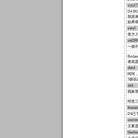
wyz17
D4 
我原
如果谁
yaoyl
老大,
sail20
一個不
Borl
者就是
zbird
1
呵呵
3据
zizii
17
我家
同意
liumazi
D4
sooven
主要
blacktu