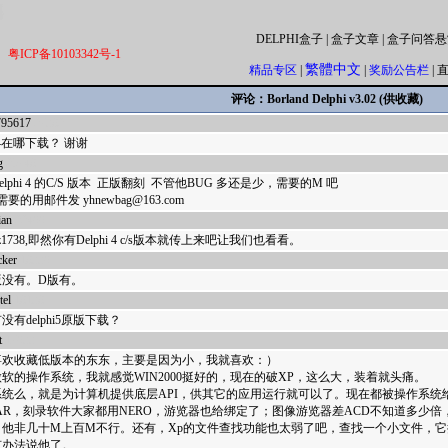
DELPHI盒子
|
盒子文章
|
盒子问答悬
粤ICP备10103342号-1
繁體中文
精品专区
|
|
奖励公告栏
|
评论：Borland Delphi v3.02 (供收藏)
795617
27382
hi4在哪下载？ 谢谢
g
25748
elphi 4 的C/S 版本 正版翻刻 不管他BUG 多还是少，需要的M 吧
要的用邮件发 yhnewbag@163.com
ian
22499
wyz1738,即然你有Delphi 4 c/s版本就传上来吧让我们也看看。
cker
18339
版没有。D版有。
tel
18138
没有delphi5原版下载？
t
17933
喜欢收藏低版本的东东，主要是因为小，我就喜欢：）
软的操作系统，我就感觉WIN2000挺好的，现在的破XP，这么大，装着就头痛。
系统么，就是为计算机提供底层API，供其它的应用运行就可以了。现在都被操作系统
RAR，刻录软件大家都用NERO，游览器也给绑定了；图像游览器差ACD不知道多少倍，
，他非几十M上百M不行。还有，Xp的文件查找功能也太弱了吧，查找一个小文件，
有办法说他了。