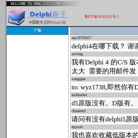
粤ICP备10103342号-1
广告
mis19795617
27382
delphi4在哪下载？ 谢
newbag
25748
我有Delphi 4 的C
太大 需要的用邮件发 yhn
wangqian
22499
to: wyz1738,即然
luckhacker
18339
d5原版没有。D版有。
chinaintel
18138
请问有没有delphi5
tinysoft
17933
我也喜欢收藏低版本