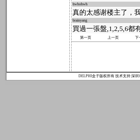
hwhohwh
17858
真的太感谢楼主了，
brainyang
17857
買過一張盤,1,2,5,6都
第一页
上一页
下
DELPHI盒子版权所有 技术支持:深圳市麟