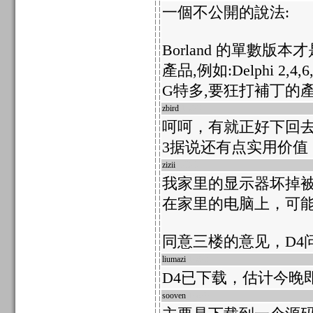
一個不公開的說法:
Borland 的單數版本才
產品,例如:Delphi
G特多,要狂打補丁的產
zbird
17876
呵呵，有就正好下回
3据说还有点实用价值
zizii
17875
我家里的显示器坏掉被
在家里的电脑上，可能
同意三楼的意见，D4
liumazi
17873
D4已下载，估计今晚
sooven
17870