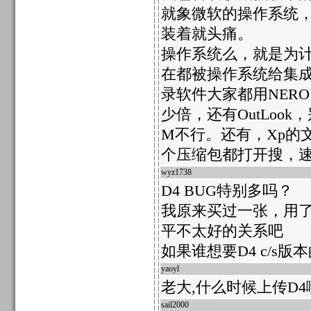
就象微软的操作系统，
装着就头痛。
操作系统么，就是为计
在都被操作系统给集成
录软件大家都用NER
少倍，还有OutLo
M不行。还有，Xp的
个压缩包都打开搜，
wyz1738
17906
D4 BUG特别多吗？
我原来买过一张，用了
平不太好的关系吧
如果谁想要D4 c/s
yaoyl
17901
老大,什么时候上传D4
sail2000
17882