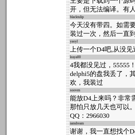
主要是下载到一个源码
开，但无法编译。有人
blacktulip
17869
今天没有带四。如需
装过一次，然后一直到
yaoyl
17868
上传一个D4吧,从没见
leaya00
17865
4我都没见过，5555
delphi5的盘我丢了
欢，我装过
sooven
17863
能放D4上来吗？非常
那怕只放几天也可以。
QQ：2966030
iamdream
17861
谢谢，我一直想找个Del