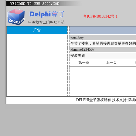
粤ICP备10103342号-1
广告
touchboy
25729
辛苦了楼主，希望再接再励奉献更多好的
kkname1234567
25702
安装失败
第一页
上一页
DELPHI盒子版权所有 技术支持:深圳市麟