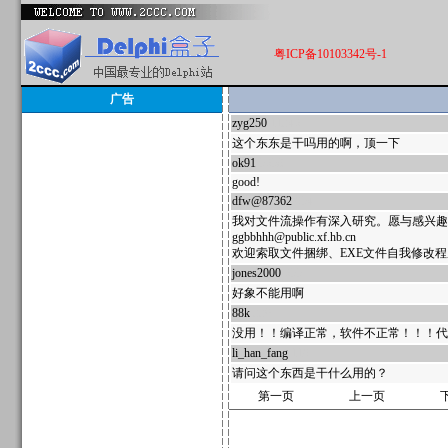
粤ICP备10103342号-1
广告
zyg250
11346
这个东东是干吗用的啊，顶一下
ok91
5658
good!
dfw@87362
954
我对文件流操作有深入研究。愿与感兴趣
ggbbhhh@public.xf.hb.cn
欢迎索取文件捆绑、EXE文件自我修改
jones2000
655
好象不能用啊
88k
330
没用！！编译正常，软件不正常！！！代
li_han_fang
119
请问这个东西是干什么用的？
第一页
上一页