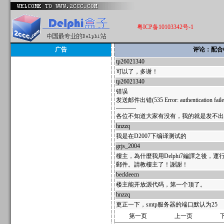
粤ICP备10103342号-1
广告
评论：配合C
tp26021340
39807
可以了，多谢！
tp26021340
39806
错误
发送邮件出错(535 Error: authentication fail
----------
各位不知道大家有没有，我的就是发不出
hnzzq
35493
我是在D2007下编译测试的
grjs_2004
35476
樓主，為什麼我用Delphi7編譯之後
郵件。請教樓主了！謝謝！
beckleecn
35368
楼主能开放源代码，第一个顶了。
hnzzq
35325
更正一下，smtp服务器的端口默认为25
第一页
上一页