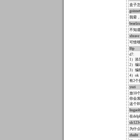
盒子
goinne
我晕
bearlzx
不知
xbrave
可惜呀
lftp
40
d7:
1）添加
2）编译
3）编辑
4）ok
有2
yuzi
3
放10
你会
这个B
liugao
在del
slc123
为什么 
zhaiht