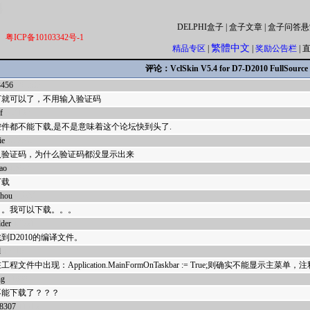
DELPHI盒子
|
盒子文章
|
盒子问答悬
粤ICP备10103342号-1
繁體中文
精品专区
|
|
奖励公告栏
|
评论：VclSkin V5.4 for D7-D2010 FullSource
3456
592385
下就可以了，不用输入验证码
f
592162
件都不能下载,是不是意味着这个论坛快到头了.
ie
485978
入验证码，为什么验证码都没显示出来
iao
43073
下载
zhou
43022
。。我可以下载。。。
lder
42561
到D2010的编译文件。
d
42216
程文件中出现：Application.MainFormOnTaskbar := True;则确实不能显示
ng
41899
不能下载了？？？
18307
41616