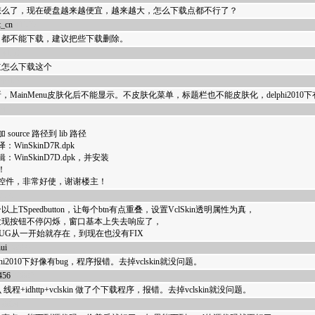
怎么了，现在硬盘越来越便宜，越来越大，怎么下载点都不行了？
t_cn
41525
，都不能下载，建议把些下载删除。
41187
道怎么下载这个
40124
，MainMenu皮肤化后不能显示。不皮肤化菜单，标题栏也不能皮肤化，delphi201
047
 source 路径到 lib 路径
：WinSkinD7R.dpk
：WinSkinD7D.dpk，并安装
！
个控件，非常好使，谢谢楼主！
8939
个以上TSpeedbutton，让每个btn有点重叠，设置VclSkin透明属性为真，
发现按钮不停闪烁，窗口基本上失去响应了，
UG从一开始就存在，到现在也没有FIX
hui
38900
phi2010下好像有bug，程序报错。去掉vclskin就没问题。
456
38882
线程+idhttp+vclskin 做了个下载程序，报错。去掉vclskin就没问题。
38854