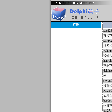
广告
zyq12
直接
zengxx
很多控
yulingj
说输
hanryl
不能
delphi
哈。
skybui
没有找
iwizar
如果在工
baodo
咋都
txh27