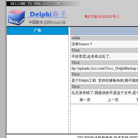
粤ICP备10103342号-1
广告
vclclx
40925
没有Source？
51ccc
40920
不好意思,起名有点乱了,
51ccc
40917
ftp://uploads.2ccc.com/51ccc_DelphiBackup v
51ccc
40916
是个Delphi工程 支持右键备份的,能不能
51ccc
40915
坛主发布错了,我提供的不是这个文件,是
第一页
上一页
DELPHI盒子版权所有 技术支持:深圳市麟