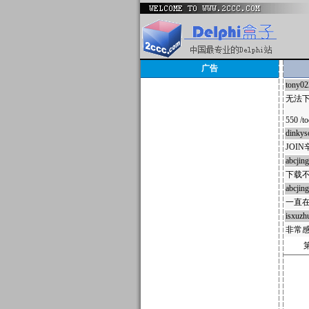
广告
tony02
无法
550 /t
dinkys
JOI
abcjin
下载
abcjin
一直
isxuzh
非常