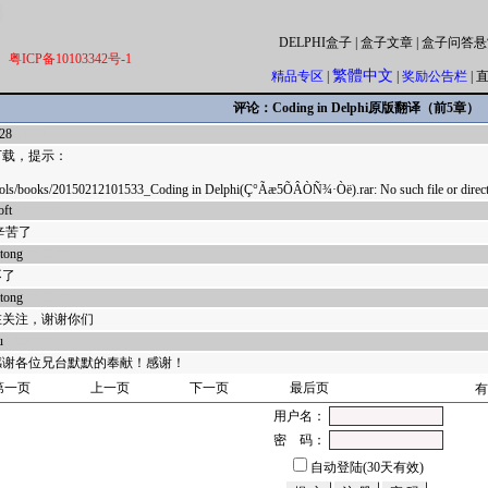
DELPHI盒子
|
盒子文章
|
盒子问答悬
粤ICP备10103342号-1
繁體中文
精品专区
|
|
奖励公告栏
|
评论：Coding in Delphi原版翻译（前5章）
28
511045
下载，提示：
ools/books/20150212101533_Coding in Delphi(Ç°Ãæ5ÕÂÒÑ¾­·­Òë).rar: No such file or direct
oft
413006
N辛苦了
gtong
318879
不了
gtong
318878
在关注，谢谢你们
u
318869
感谢各位兄台默默的奉献！感谢！
第一页
上一页
下一页
最后页
有
用户名：
密 码：
自动登陆(30天有效)