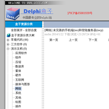
沪ICP备05001939号
盒子资源分类
全部展开
-
全部合拢
[
网络
]
未完善的手机端(ios)和登陆服务器(iocp)
msfm
2014/1/22 下载/浏览+21/26724
评论+61
盒子资源分类大树
常规代码 (44)
第一页
上一页
下一页
三方控件 (0)
演示文档 (0)
应用软件
组件
压缩
数据库
窗体
硬件
互联网
媒体与图形
网络
系统
其他
绘图
插件