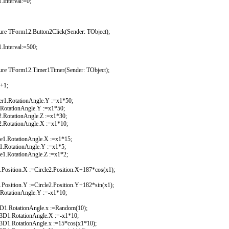
.Interval:=0;
ure TForm12.Button2Click(Sender: TObject);
.Interval:=500;
ure TForm12.Timer1Timer(Sender: TObject);
+1;
er1.RotationAngle.Y :=x1*50;
RotationAngle.Y :=x1*50;
2.RotationAngle.Z :=x1*30;
2.RotationAngle.X :=x1*10;
re1.RotationAngle.X :=x1*15;
1.RotationAngle.Y :=x1*5;
re1.RotationAngle.Z :=x1*2;
2.Position.X :=Circle2.Position.X+187*cos(x1);
2.Position.Y :=Circle2.Position.Y+182*sin(x1);
RotationAngle.Y :=-x1*10;
D1.RotationAngle.x :=Random(10);
r3D1.RotationAngle.X :=-x1*10;
r3D1.RotationAngle.x :=15*cos(x1*10);