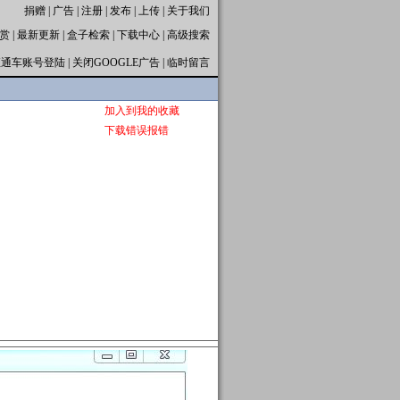
捐赠
|
广告
|
注册
|
发布
|
上传
|
关于我们
赏
|
最新更新
|
盒子检索
|
下载中心
|
高级搜索
直通车账号登陆
|
关闭GOOGLE广告
|
临时留言
加入到我的收藏
下载错误报错