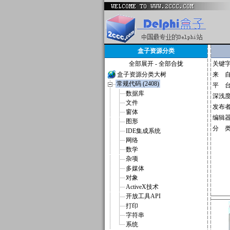
盒子资源分类
全部展开
-
全部合拢
关键
盒子资源分类大树
来 
常规代码 (2408)
平 
数据库
深浅
文件
发布
窗体
编辑
图形
分 
IDE集成系统
网络
数学
杂项
多媒体
对象
ActiveX技术
开放工具API
打印
字符串
系统