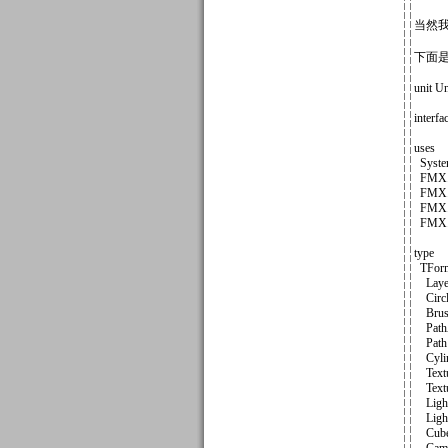
当然
下面
unit Un
interfa
uses
System
FMX.T
FMX.Di
FMX.La
FMX.S
type
TForm
Layer
Circle
Brush
PathA
Path1
Cylind
Textur
Textur
Light1
Light2
Cube2