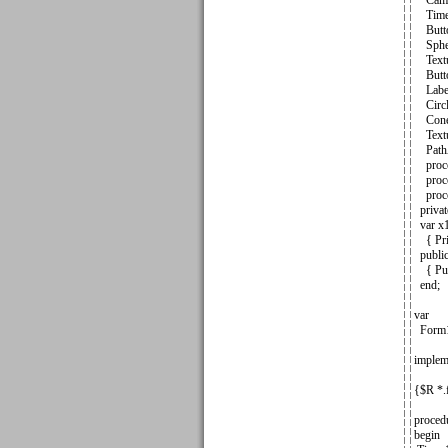
Camer
Timer
Butto
Spher
Textur
Butto
Label
Circle
Cone1
Textur
PathA
proced
proced
proced
privat
var x1
{ Priv
publi
{ Publ
end;
var
Form1
implem
{$R *
proced
begin