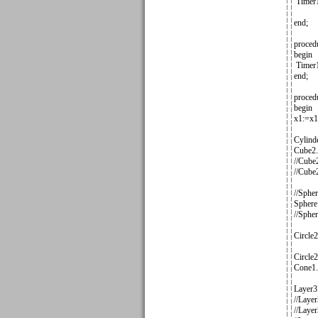
Timer1
end;
proced
begin
Timer1
end;
proced
begin
x1:=x1
Cylind
Cube2.
//Cube
//Cube
//Sphe
Sphere
//Sphe
Circle
Circle
Cone1.
Layer3
//Laye
//Laye