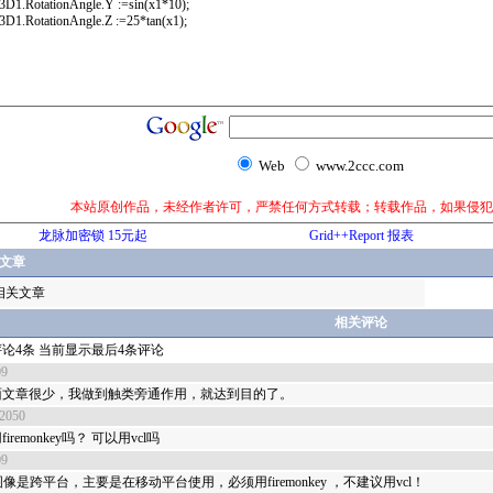
r3D1.RotationAngle.Y :=sin(x1*10);
r3D1.RotationAngle.Z :=25*tan(x1);
Web
www.2ccc.com
本站原创作品，未经作者许可，严禁任何方式转载；转载作品，如果侵犯
龙脉加密锁 15元起
Grid++Report 报表
文章
相关文章
相关评论
论4条 当前显示最后4条评论
09
面文章很少，我做到触类旁通作用，就达到目的了。
y2050
iremonkey吗？ 可以用vcl吗
09
图像是跨平台，主要是在移动平台使用，必须用firemonkey ，不建议用vcl！