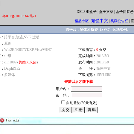
DELPHI盒子
|
盒子文章
|
盒子问答悬
粤ICP备10103342号-1
繁體中文
精品专区
|
|
奖励公告栏
|
跨平台，物体沿轨迹（SVG）运动实例。
字：
跨平台,轨迹,SVG,运动
自：
原创
台：
Win2K/2003/NT/XP,Vista/WIN7
下载所需：
0
火柴
度：
中级
完成时间：
2018/5/3
者：
chn1009
(
奖励50火柴
)
发布时间：
2018/5/9
器：
DelphiXE2
语 种：
简体中文
类：
多媒体
下载浏览：
155/14582
登陆以后才能下载
用户名：
密 码：
自动登陆(30天有效)