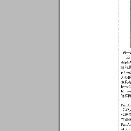
跨平
设计人
del
目前最
p L
人心
像具
https:/
http:/
这样
PathAn
17 42,-
代表
在窗体上
PathAn
-4 38,-