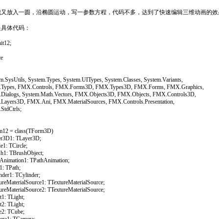
我又放入一圆，沿椭圆运动，写一参数方程，代码不多，达到了快速编辑三维动画的效
是具体代码：
it12;
ce
.SysUtils, System.Types, System.UITypes, System.Classes, System.Variants,
ypes, FMX.Controls, FMX.Forms3D, FMX.Types3D, FMX.Forms, FMX.Graphics,
alogs, System.Math.Vectors, FMX.Objects3D, FMX.Objects, FMX.Controls3D,
yers3D, FMX.Ani, FMX.MaterialSources, FMX.Controls.Presentation,
tdCtrls;
12 = class(TForm3D)
3D1: TLayer3D;
1: TCircle;
1: TBrushObject;
nimation1: TPathAnimation;
: TPath;
er1: TCylinder;
eMaterialSource1: TTextureMaterialSource;
eMaterialSource2: TTextureMaterialSource;
: TLight;
: TLight;
: TCube;