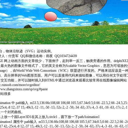
台，物体沿轨迹（SVG）运动实例。
：付贵军 QQ和微信名称：雨夜 QQ1034724439
phiXE 网上动画方面的文章很少，下面例子，起到举一反三，触类旁通的作用。delphi
最火热的图像文件格式了，它的英文全称为Scalable Vector Graphics，意思为可缩放的矢量
anguage），由World Wide Web Consortium（W3C）联盟进行开发的。严格
的、高分辨率的Web图形页面。用户可以直接用代码来描绘图像，可以用任何文字处理
有交互功能，并可以随时插入到HTML中通过浏览器来观看比较常用在线图像编辑网站
/c.runoob.com/more/svgeditor/
/www.zhangxinxu.com/sp/svg/#paste
网站很多
imation 中 path输入 m53.5,136.66c108,68 106,68 105.5,67.34c0.5,0.66 -22.5,2.66 -24.5,25.66
25c4,-8 12,-37 15,-49c3,-12 -11,-50 -13,-52c-2,-2 -59,-34 -63,-37c-4,-3 -61,-16 -63,-17c-2,-1
是一个封闭曲线。
放一个园Layer3D1在其上放入circle1，圆下放一下pathAnimation1
imation1 属性中 path输入 m53.5,136.66c108,68 106,68 105.5,67.34c0.5,0.66 -22.5,2.66 -24.5
17 42,-25c4,-8 12,-37 15,-49c3,-12 -11,-50 -13,-52c-2,-2 -59,-34 -63,-37c-4,-3 -61,-16 -63,-1