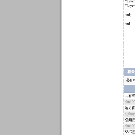
//Laye
//Laye
end;
end.
相关
没有
共有评
chn10
这方
bigbo
必须用f
chn10
SVG