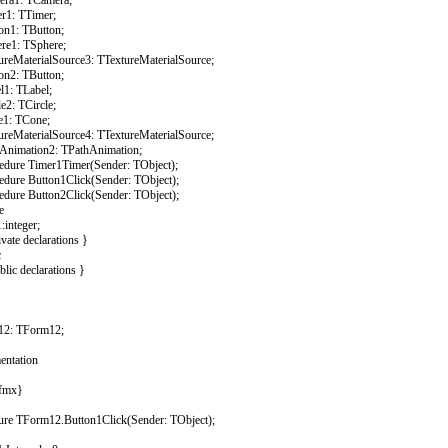
a1: TCamera;
1: TTimer;
n1: TButton;
e1: TSphere;
eMaterialSource3: TTextureMaterialSource;
n2: TButton;
1: TLabel;
2: TCircle;
: TCone;
eMaterialSource4: TTextureMaterialSource;
nimation2: TPathAnimation;
ure Timer1Timer(Sender: TObject);
ure Button1Click(Sender: TObject);
ure Button2Click(Sender: TObject);
e
:integer;
ate declarations }
c
ic declarations }
2: TForm12;
entation
.fmx}
ure TForm12.Button1Click(Sender: TObject);