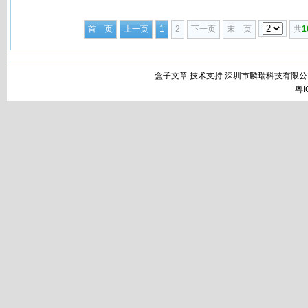
首 页
上一页
1
2
下一页
末 页
共
1
盒子文章 技术支持:深圳市麟瑞科技有限公
粤I