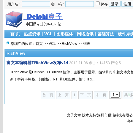
用户名：
密 码：
保存
首 页
|
热点资讯
|
VCL
|
图形媒体
|
网络通讯
|
基础算法
|
硬件系
您现在的位置：
首页
>>
VCL
>>
RichView
>> 列表
RichView
富文本编辑器TRichView发布v14
2012-11-06 点击：14153 评论:5
TRichView 是Delphi/C++Builder 控件，主要用于显示、编辑和打印
新了字符串标签、剪贴板、RTF和DB组件。附：TRi...
首 页
上一页
1
下一页
末 页
共
1
条
盒子文章 技术支持:深圳市麟瑞科技有限公
粤I