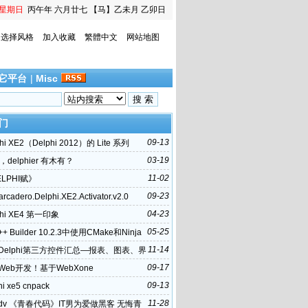
星期日
丙午年 六月廿七
【马】乙未月 乙卯日
选择风格
加入收藏
繁體中文
网站地图
它平台
|
Misc
门
09-13
hi XE2（Delphi 2012）的 Lite 系列
03-19
 ，delphier 有木有？
11-02
LPHI赋》
09-23
rcadero.Delphi.XE2.Activator.v2.0
04-23
phi XE4 第一印象
05-25
++ Builder 10.2.3中使用CMake和Ninja
11-14
Delphi第三方控件汇总—报表、图表、界
据库等
09-17
Web开发！基于WebXone
09-13
hi xe5 cnpack
11-28
dv 《青春代码》IT男为爱做黑客 无悔青