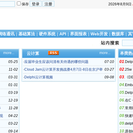
保存
2026年8月9日
网络通讯
|
基础算法
|
硬件系统
|
API
|
界面报表
|
Web开发
|
数据库
|
其
more...
more...
本类热
云计算
01
05-25
·
应届毕业生应该问清有关待遇的哪些问题
07-10
.
Delp
02
11-02
·
Cloud Jam云计算开发挑战赛4月7日-8日在京沪举
03-27
.
25w
03
行
03-31
·
Delphi云计算视频
09-08
.
《DE
04
01-31
.
Emba
05
03-19
.
Del
06
12-19
.
在C 
07
春
11-28
.
常用
08
面、数
现
04-22
.
快速
09
03-22
.
delp
10
09-14
.
原创