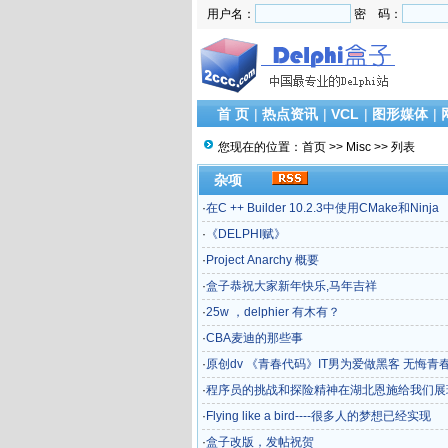
用户名：
密 码：
首 页
|
热点资讯
|
VCL
|
图形媒体
|
您现在的位置：
首页
>>
Misc
>> 列表
杂项
·
在C ++ Builder 10.2.3中使用CMake和Ninja
·
《DELPHI赋》
·
Project Anarchy 概要
·
盒子恭祝大家新年快乐,马年吉祥
·
25w ，delphier 有木有？
·
CBA麦迪的那些事
·
原创dv 《青春代码》IT男为爱做黑客 无悔青
·
程序员的挑战和探险精神在湖北恩施给我们展
·
Flying like a bird----很多人的梦想已经实现
·
盒子改版，发帖祝贺