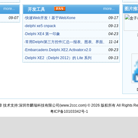
春
图片推
more...
more...
开发工具
09-07
·
快速Web开发！基于WebXone
09-17
·
delphi xe5 cnpack
09-13
·
Delphi XE4 第一印象
04-23
·
常用Delphi第三方控件汇总—报表、图表、界面、
11-14
数据库等
·
Embarcadero.Delphi.XE2.Activator.v2.0
09-23
·
Delphi XE2（Delphi 2012）的 Lite 系列
09-13
章 技术支持:深圳市麟瑞科技有限公司(
www.2ccc.com
) © 2026 版权所有 All Rights Re
粤ICP备10103342号-1