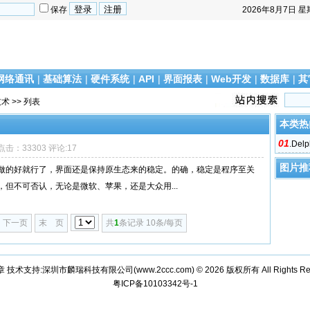
保存
2026年8月7日
星
网络通讯
|
基础算法
|
硬件系统
|
API
|
界面报表
|
Web开发
|
数据库
|
其
技术
>> 列表
本类热
01
.
De
8 点击：33303 评论:17
图片推
做的好就行了，界面还是保持原生态来的稳定。的确，稳定是程序至关
但不可否认，无论是微软、苹果，还是大众用...
下一页
末 页
共
1
条记录 10条/每页
章 技术支持:深圳市麟瑞科技有限公司(
www.2ccc.com
) © 2026 版权所有 All Rights Re
粤ICP备10103342号-1