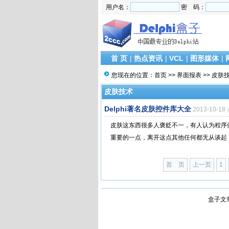
用户名：
密 码：
首 页
|
热点资讯
|
VCL
|
图形媒体
|
您现在的位置：
首页
>>
界面报表
>>
皮肤
皮肤技术
Delphi著名皮肤控件库大全
2013-10-1
皮肤这东西很多人褒贬不一，有人认为程序
重要的一点，离开这点其他任何都无从谈起，
首 页
上一页
1
盒子文