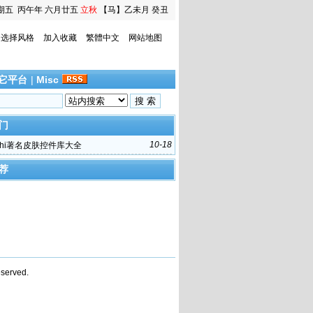
期五
丙午年 六月廿五
立秋
【马】乙未月 癸丑
日
选择风格
加入收藏
繁體中文
网站地图
它平台
|
Misc
门
10-18
lphi著名皮肤控件库大全
荐
served.