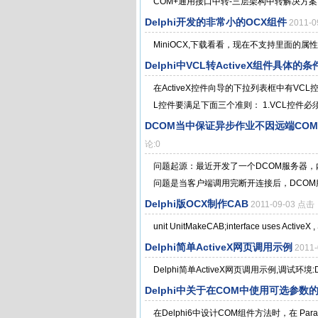
COM+通用接口中转-三层架构中转解决方案 迅
Delphi开发的非常小的OCX组件
2011-
MiniOCX,下载看看，现在不支持里面的属
Delphi中VCL转ActiveX组件具体的条
在ActiveX控件向导的下拉列表框中有V
L控件要满足下面三个准则： 1.VCL控件必须
DCOM当中保证异步作业不因远端COM客
论:0
问题起源：最近开发了一个DCOM服务器
问题是当客户端调用完断开连接后，DCOM服
Delphi版OCX制作CAB
2011-09-03 点击
unit UnitMakeCAB;interface uses ActiveX ,
Delphi简单ActiveX网页调用示例
2011
Delphi简单ActiveX网页调用示例,调试环境:D
Delphi中关于在COM中使用可选参数
在Delphi6中设计COM组件方法时，在 Param