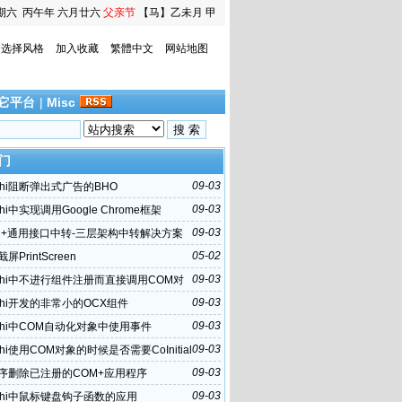
期六
丙午年 六月廿六
父亲节
【马】乙未月 甲
寅日
选择风格
加入收藏
繁體中文
网站地图
它平台
|
Misc
门
09-03
lphi阻断弹出式广告的BHO
09-03
phi中实现调用Google Chrome框架
09-03
M+通用接口中转-三层架构中转解决方案
05-02
屏PrintScreen
09-03
lphi中不进行组件注册而直接调用COM对
09-03
lphi开发的非常小的OCX组件
09-03
lphi中COM自动化对象中使用事件
09-03
phi使用COM对象的时候是否需要CoInitial
09-03
序删除已注册的COM+应用程序
09-03
lphi中鼠标键盘钩子函数的应用