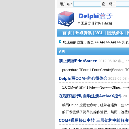
用户名：
密 码：
首 页
|
热点资讯
|
VCL
|
图形媒体
|
您现在的位置：
首页
>>
API
>>
API
>> 列表
API
禁止截屏PrintScreen
2012-05-02 点击：
procedure TForm1.FormCreate(Sender: T
Delphi写COM+的心得体会
2011-09-0
1:COM+的编写:1:File----New----Other....---
在程序运行时自动注册ActiveX控件
20
编写Delphi应用程序时，经常会遇到一些Ac
的开发提供了简单的操作途径。然而，这些程
COM+通用接口中转-三层架构中转解