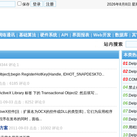
保存
2026年8月8日
星
网络通讯
|
基础算法
|
硬件系统
|
API
|
界面报表
|
Web开发
|
数据库
|
其
本类热
01
.
De
9344 评论:1
02
.
Del
Object);begin RegisterHotKey(Handle, IDHOT_SNAPDESKTO...
03
.
CO
3 点击：6185 评论:0
04
.
禁止截
-ActiveX Library 标签 下的 Transactional Object2: 然后填写:...
05
.
De
11-09-03 点击：8252 评论:0
06
象
.
De
07
.
De
tiveX控件[注：扩展名为OCX的控件或DLL的类型库]，它们为应用程序
08
序在发布的同时，面临...
.
Del
09
ize
.
用程
决方案
2011-09-03 点击：10302 评论:0
10
.
De