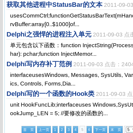
获取其他进程中StatusBar的文本
2011-09-
usesCommCtrl;functionGetStatusBarText(mHandl
rvBuffer:array[0..$1000]of...
Delphi之强悍的进程注入单元
2011-09-03 
单元包含以下函数：function InjectString(Process: 
har): pchar;function InjectMemor...
Delphi写内存补丁范例
2011-09-03 点击：240
interfaceusesWindows, Messages, SysUtils, Var
ics, Controls, Forms,Dia...
Delphi写的一个函数的Hook类
2011-09-03
unit HookFuncLib;interfaceuses Windows,SysUt
ookJump_LEN = 5; //要修改的函数的...
首 页
上一页
1
2
3
4
5
6
下一页
末 页