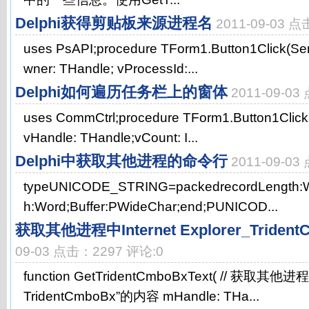
Delphi获得剪贴板来源进程名
2011-09-03 
uses PsAPI;procedure TForm1.Button1Click(Sen
wner: THandle; vProcessId:...
Delphi如何遍历任务栏上的窗体
2011-09-0
uses CommCtrl;procedure TForm1.Button1Click(
vHandle: THandle;vCount: I...
Delphi中获取其他进程的命令行
2011-09-0
typeUNICODE_STRING=packedrecordLength:
h:Word;Buffer:PWideChar;end;PUNICOD...
获取其他进程中Internet Explorer_Tride
09-03 点击：2297 评论:0
function GetTridentCmboBxText( // 获取其他进程中
TridentCmboBx”的内容 mHandle: THa...