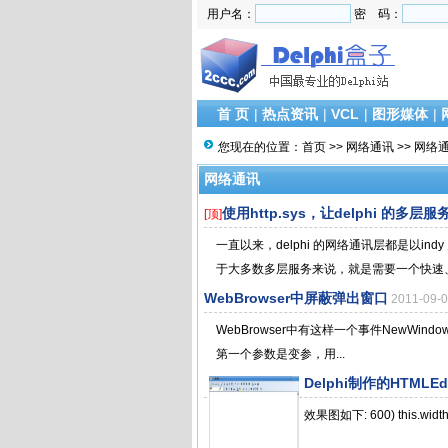
用户名：
密 码：
首 页
|
热点资讯
|
VCL
|
图形媒体
|
您现在的位置：
首页
>>
网络通讯
>>
网络
网络通讯
使用http.sys，让delphi 的多层
[顶]
一直以来，delphi 的网络通讯层都是以in
于大多数多层服务来说，就是需要一个快速、
WebBrowser中屏蔽弹出窗口
2011-09
WebBrowser中有这样一个事件NewWindow2，其中
第一个参数是变参，用...
Delphi制作的HTML
效果图如下: 600) this.wid