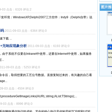
图片推
09-03 点击：6326 评论:2
发环境：WindowsXP,Delphi2007三方控件：Indy9（Delphi自带）说
源码
2011-09-03 点击：6364 评论:0
载 ...
COM+无响应现象分析
2011-09-03 点击：6193 评论:0
ice，由于系统不仅要在Intranet中使用，还要在Internet中使用，如果服务
..
011-09-03 点击：5253 评论:0
命令后，取得想要的工艺位号数据。直接复制过来的，有兴趣的自己看
ge...
-09-03 点击：4504 评论:0
procedureGetImageLinks(AURL:string;AList:TStrings);...
09-03 点击：8996 评论:0
由一系列网络通信协议组成的，其中的核心协议是传输层的TCP/IP和UDP