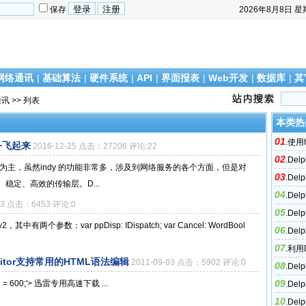
保存
2026年8月8日
星
网络通讯
|
基础算法
|
硬件系统
|
API
|
界面报表
|
Web开发
|
数据库
|
其
通讯
>> 列表
本类热
01
.
使用h
服务飞起来
2016-12-25 点击：27206 评论:22
02
.
Del
dy 为主，虽然indy 的功能非常多，涉及到网络服务的各个方面，但是对
03
.
Del
稳定、高效的传输层。D...
04
经验
.
Del
-03 点击：6453 评论:0
05
端口模型I
.
De
有两个参数：var ppDisp: IDispatch; var Cancel: WordBool
06
.
Del
07
现PIN
.
利用D
Editor支持常用的HTML语法编辑
2011-09-03 点击：5902 评论:0
08
.
De
09
th = 600;'> 迅雷专用高速下载 ...
.
De
10
.
Del