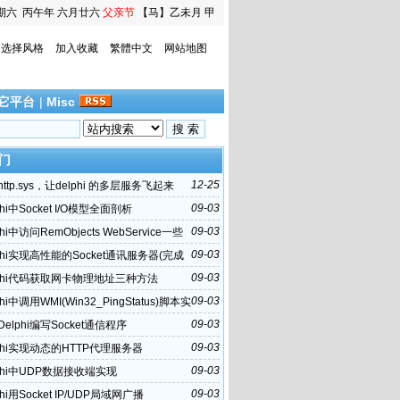
期六
丙午年 六月廿六
父亲节
【马】乙未月 甲
寅日
选择风格
加入收藏
繁體中文
网站地图
它平台
|
Misc
门
12-25
ttp.sys，让delphi 的多层服务飞起来
09-03
phi中Socket I/O模型全面剖析
09-03
phi中访问RemObjects WebService一些
09-03
phi实现高性能的Socket通讯服务器(完成
OCP)
09-03
lphi代码获取网卡物理地址三种方法
09-03
phi中调用WMI(Win32_PingStatus)脚本实
G命令
09-03
elphi编写Socket通信程序
09-03
lphi实现动态的HTTP代理服务器
09-03
lphi中UDP数据接收端实现
09-03
phi用Socket IP/UDP局域网广播