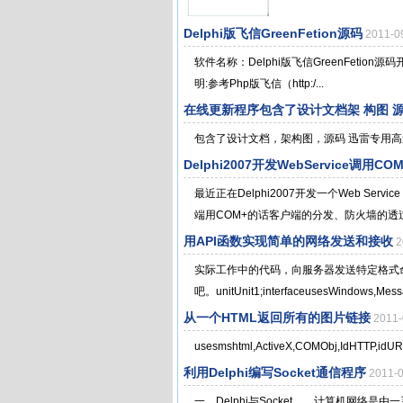
Delphi版飞信GreenFetion源码
2011-
软件名称：Delphi版飞信GreenFetion源码开
明:参考Php版飞信（http:/...
在线更新程序包含了设计文档架 构图 
包含了设计文档，架构图，源码 迅雷专用高速下
Delphi2007开发WebService调用
最近正在Delphi2007开发一个Web Serv
端用COM+的话客户端的分发、防火墙的透过.
用API函数实现简单的网络发送和接收
2
实际工作中的代码，向服务器发送特定格式
吧。unitUnit1;interfaceusesWindows,Messa
从一个HTML返回所有的图片链接
2011
usesmshtml,ActiveX,COMObj,IdHTTP,idURI;
利用Delphi编写Socket通信程序
2011-
一、Delphi与Socket 计算机网络是