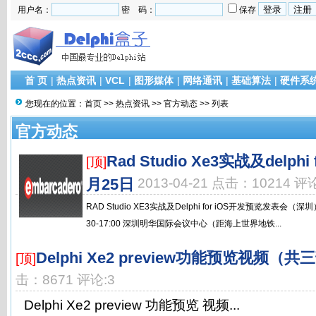
用户名：
密 码：
保存
首 页
|
热点资讯
|
VCL
|
图形媒体
|
网络通讯
|
基础算法
|
硬件系
您现在的位置：
首页
>>
热点资讯
>>
官方动态
>> 列表
官方动态
Rad Studio Xe3实战及delph
[顶]
月25日
2013-04-21 点击：10214 评论
RAD Studio XE3实战及Delphi for iOS开发预览发表会（深
30-17:00 深圳明华国际会议中心（距海上世界地铁...
Delphi Xe2 preview功能预览视频（共
[顶]
击：8671 评论:3
Delphi Xe2 preview 功能预览 视频...