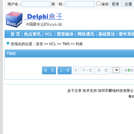
用户名：
密 码：
保存
首 页
|
热点资讯
|
VCL
|
图形媒体
|
网络通讯
|
基础算法
|
硬件系
您现在的位置：
首页
>>
VCL
>>
TMS
>> 列表
TMS
首 页
上一页
0
下一页
末 页
共
0
条
盒子文章 技术支持:深圳市麟瑞科技有限公
粤I