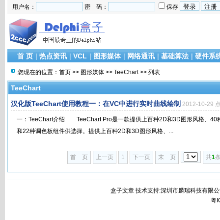
用户名：
密 码：
保存
首 页
|
热点资讯
|
VCL
|
图形媒体
|
网络通讯
|
基础算法
|
硬件系
您现在的位置：
首页
>>
图形媒体
>>
TeeChart
>> 列表
TeeChart
汉化版TeeChart使用教程一：在VC中进行实时曲线绘制
2012-10-29
一：TeeChart介绍 TeeChart Pro是一款提供上百种2D和3D图形风格
和22种调色板组件供选择。提供上百种2D和3D图形风格、...
首 页
上一页
1
下一页
末 页
共
1
条
盒子文章 技术支持:深圳市麟瑞科技有限公
粤I