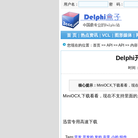
用户名：
密 码：
首 页
|
热点资讯
|
VCL
|
图形媒体
|
您现在的位置：
首页
>>
API
>>
API
>> 内容
Delp
时间：2
核心提示：
MiniOCX,下载看看，
MiniOCX,下载看看，现在不支持里
迅雷专用高速下载
Tags:
开发
开发的
发的
非常
小的
组件