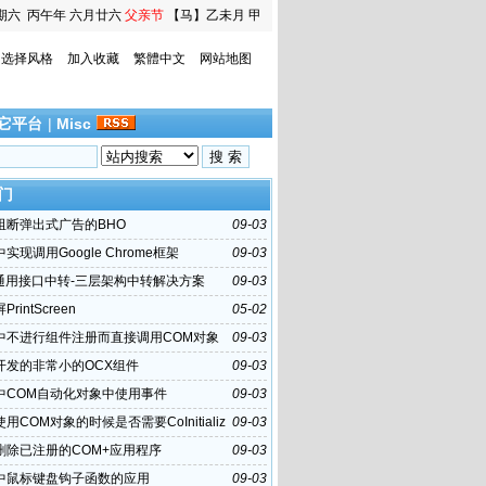
期六
丙午年 六月廿六
父亲节
【马】乙未月 甲
寅日
选择风格
加入收藏
繁體中文
网站地图
它平台
|
Misc
门
hi阻断弹出式广告的BHO
09-03
i中实现调用Google Chrome框架
09-03
+通用接口中转-三层架构中转解决方案
09-03
rintScreen
05-02
hi中不进行组件注册而直接调用COM对象
09-03
hi开发的非常小的OCX组件
09-03
hi中COM自动化对象中使用事件
09-03
i使用COM对象的时候是否需要CoInitializ
09-03
删除已注册的COM+应用程序
09-03
hi中鼠标键盘钩子函数的应用
09-03