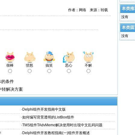
本类推
作者：网络 来源：转载
没有
本类固
没有
很棒
愤怒
搞笑
恶心
不解
具体的条件
中转解决方案
·
Delphi组件开发指南中文版
·
如何编写背景透明的ListBox组件
·
TMS组件TAdvMemo解决使用时出现中文乱码问题
件
·
Delphi组件开发教程指南(一)组件开发概述