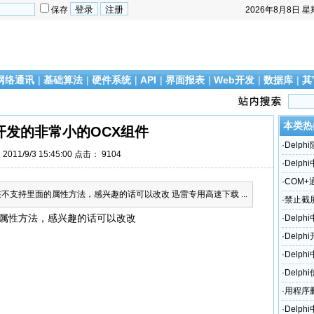
保存
2026年8月8日
星
网络通讯
|
基础算法
|
硬件系统
|
API
|
界面报表
|
Web开发
|
数据库
|
其
本类热
hi开发的非常小的OCX组件
·
Delp
011/9/3 15:45:00 点击：
9104
·
Delph
·
COM
现在不支持里面的属性方法，感兴趣的话可以改改 迅雷专用高速下载 ...
·
禁止截屏P
面的属性方法，感兴趣的话可以改改
·
Delp
·
Delp
·
Delp
·
Delph
e
·
用程序
·
Delp