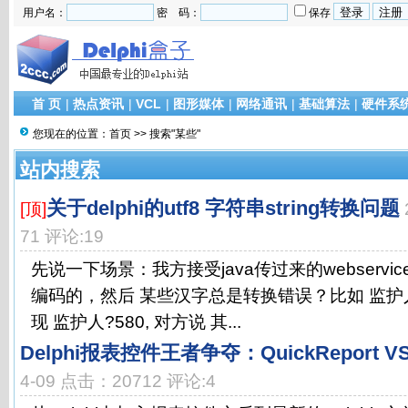
用户名：
密 码：
保存
首 页
|
热点资讯
|
VCL
|
图形媒体
|
网络通讯
|
基础算法
|
硬件系
您现在的位置：
首页
>> 搜索"某些"
站内搜索
关于delphi的utf8 字符串string转换问题
[顶]
71 评论:19
先说一下场景：我方接受java传过来的webservic
编码的，然后 某些汉字总是转换错误？比如 监护人
现 监护人?580, 对方说 其...
Delphi报表控件王者争夺：QuickReport VS 
4-09 点击：20712 评论:4