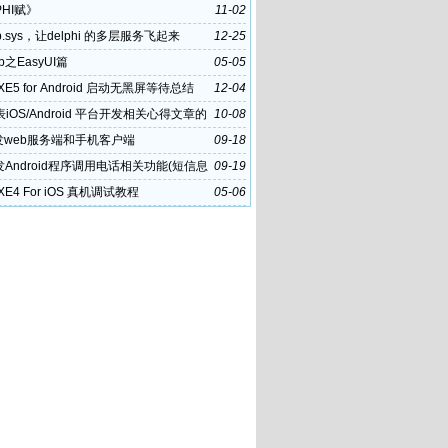
PHI赋》
11-02
p.sys，让delphi 的多层服务飞起来
12-25
eb之EasyUI篇
05-05
i XE5 for Android 启动无黑屏等待总结
12-04
iOS/Android 平台开发相关心得文章的
10-08
策
发web服务端和手机客户端
09-18
发Android程序调用电话相关功能(短信息
09-19
i XE4 For iOS 真机调试教程
05-06