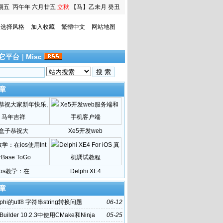
期五
丙午年 六月廿五
立秋
【马】乙未月 癸丑
日
选择风格
加入收藏
繁體中文
网站地图
它平台
|
Misc
章
盒子恭祝大
Xe5开发web
ios教学：在
Delphi XE4
章
phi的utf8 字符串string转换问题
06-12
Builder 10.2.3中使用CMake和Ninja
05-25