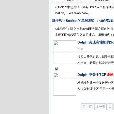
在Delphi中使用OLE来与Office应用程序
ication,TExcelWorkbook,...
基于WinSocket的单线程Client的实现
功能描述：建立与Socket服务器之间的连
实现不同编程语言之间的通讯。调用顺序：WSAS
Delphi实现高性能的So
论:0
很多人费尽心思，都没有找到
布出来，希望对那些苦苦寻
型...
Delphi中关于TCP
通讯
发送端创建一个发送缓冲区，用 Add
包加入到缓冲区.用另一个线
首 页
上一页
1