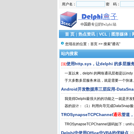
用户名：
密 码：
首 页
|
热点资讯
|
VCL
|
图形媒体
|
您现在的位置：
首页
>> 搜索"通讯"
站内搜索
使用http.sys，让delphi 的多层
[顶]
一直以来，delphi 的网络通讯层都是以in
于大多数多层服务来说，就是需要一个快速、
Android开发数据库三层应用-DataSna
我觉得Delphi最强大的的功能之一就是开发数
器的设计：（1）利用向导完成DataSnap服
TROSynapseTCPChannel
通讯
管道，可
TROSynapseTCPChannel源码如下：unit uROSy
Delphi中使用Office中VBA的优缺点
20