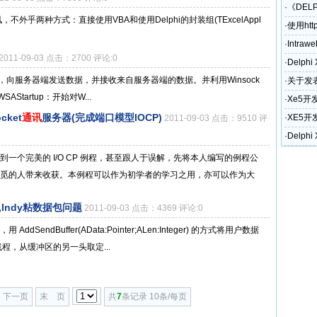
·
《DEL
通讯，不外乎两种方式：直接使用VBA和使用Delphi的封装组(TExcelAppl
·
使用htt
·
Intraw
2011-09-03 点击：2700 评论:0
·
Delph
接，向服务器端发送数据，并接收来自服务器端的数据。并利用Winsock
·
关于发表
tartup：开始对W...
奖励政
·
Xe5开
cket
通讯
服务器(完成端口模型IOCP)
·
XE5开
2011-09-03 点击：9510 评
和电话)
·
Delph
一个完美的 I/O CP 例程，甚至跟人于误解，先将本人编写的例程公
觅的人带来收获。本例程可以作为初学者的学习之用，亦可以作为大
,Indy粘数据包问题
2011-09-03 点击：4369 评论:0
SendBuffer(AData:Pointer;ALen:Integer) 的方式将用户数据
程，从缓冲区的另一头取定...
下一页
末 页
共
7
条记录 10条/每页