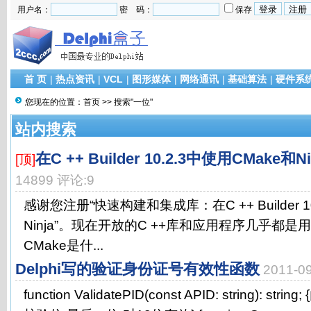
用户名：
密 码：
保存
首 页
|
热点资讯
|
VCL
|
图形媒体
|
网络通讯
|
基础算法
|
硬件系
您现在的位置：
首页
>> 搜索"一位"
站内搜索
在C ++ Builder 10.2.3中使用CMake和Ni
[顶]
14899 评论:9
感谢您注册“快速构建和集成库：在C ++ Builder 1
Ninja”。现在开放的C ++库和应用程序几乎都是用
CMake是什...
Delphi写的验证身份证号有效性函数
2011-
function ValidatePID(const APID: string): 