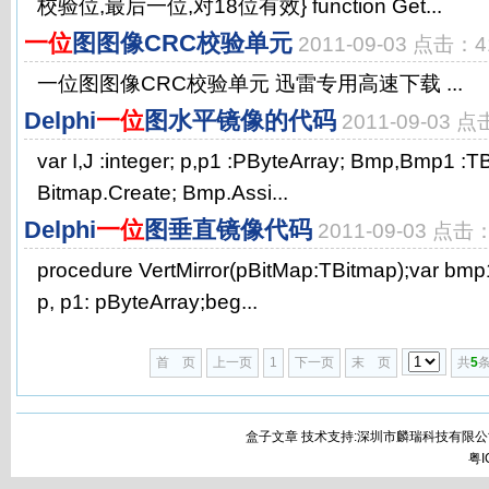
校验位,最后一位,对18位有效} function Get...
一位
图图像CRC校验单元
2011-09-03 点击：4
一位图图像CRC校验单元 迅雷专用高速下载 ...
Delphi
一位
图水平镜像的代码
2011-09-03 
var I,J :integer; p,p1 :PByteArray; Bmp,Bmp1 :
Bitmap.Create; Bmp.Assi...
Delphi
一位
图垂直镜像代码
2011-09-03 点击
procedure VertMirror(pBitMap:TBitmap);var bmp1:
p, p1: pByteArray;beg...
首 页
上一页
1
下一页
末 页
共
5
条
盒子文章 技术支持:深圳市麟瑞科技有限公
粤I